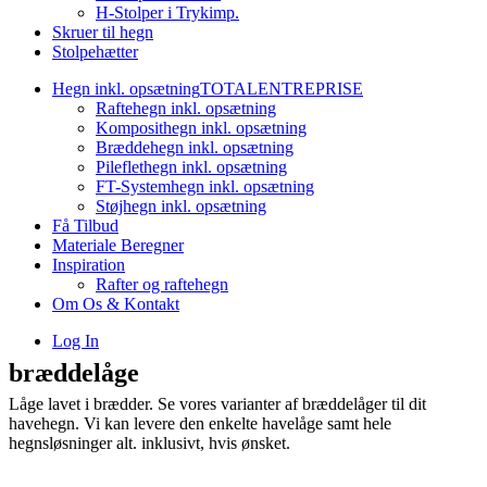
H-Stolper i Trykimp.
Skruer til hegn
Stolpehætter
Hegn inkl. opsætning
TOTALENTREPRISE
Raftehegn inkl. opsætning
Komposithegn inkl. opsætning
Bræddehegn inkl. opsætning
Pileflethegn inkl. opsætning
FT-Systemhegn inkl. opsætning
Støjhegn inkl. opsætning
Få Tilbud
Materiale Beregner
Inspiration
Rafter og raftehegn
Om Os & Kontakt
Log In
bræddelåge
Låge lavet i brædder. Se vores varianter af bræddelåger til dit
havehegn. Vi kan levere den enkelte havelåge samt hele
hegnsløsninger alt. inklusivt, hvis ønsket.