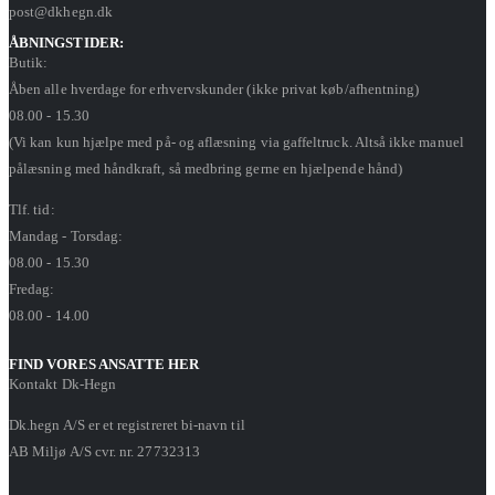
post@dkhegn.dk
ÅBNINGSTIDER:
Butik:
Åben alle hverdage for erhvervskunder (ikke privat køb/afhentning)
08.00 - 15.30
(Vi kan kun hjælpe med på- og aflæsning via gaffeltruck. Altså ikke manuel
pålæsning med håndkraft, så medbring gerne en hjælpende hånd)
Tlf. tid:
Mandag - Torsdag:
08.00 - 15.30
Fredag:
08.00 - 14.00
FIND VORES ANSATTE HER
Kontakt Dk-Hegn
Dk.hegn A/S er et registreret bi-navn til
AB Miljø A/S cvr. nr. 27732313