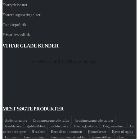
Fortrydelsesret
Forretningsbetingelser
Cookiepolitik
Privatlivspolitik
VI HAR GLADE KUNDER
MEST SØGTE PRODUKTER
Andensortering
Brunimprægnerede rafter
brunimprægnerede stolper
bræddelåge
dobbeltklink
dobbeltlåge
Egetræ H-stolpe
Egetræsstolper
H-
stolpe i robintræ
H-stolper
Hegnslåge i komposit
Hegnsskruer
Hætte til stolpe
komposit
komposithegn
Komposit hegnsbrædder
kompositlåge
Låge i