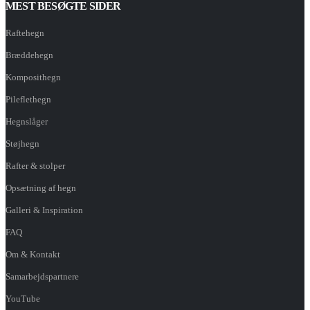
MEST BESØGTE SIDER
Raftehegn
Bræddehegn
Komposithegn
Pileflethegn
Hegnslåger
Støjhegn
Rafter & stolper
Opsætning af hegn
Galleri & Inspiration
FAQ
Om & Kontakt
Samarbejdspartnere
YouTube