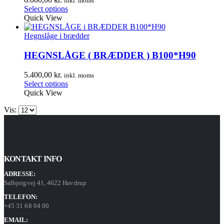
inkl. moms
Select options
Quick View
Hegnslåge i brædder
HEGNSLÅGE ( BRÆDDER ) B100*H90
5.400,00
kr.
inkl. moms
Select options
Quick View
Vis:
KONTAKT INFO
ADRESSE:
Salbjergvej 41, 4622 Havdrup
TELEFON:
+45 31 68 04 00
EMAIL: