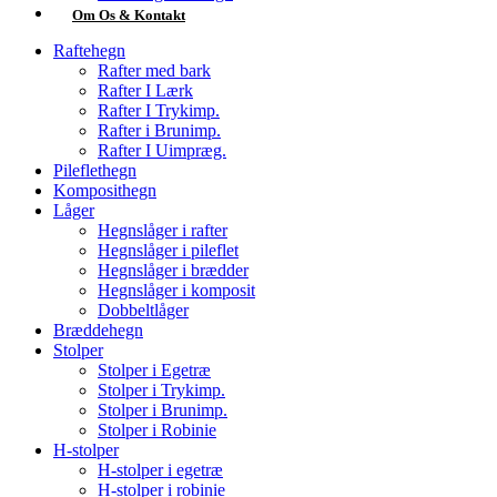
Om Os & Kontakt
Raftehegn
Rafter med bark
Rafter I Lærk
Rafter I Trykimp.
Rafter i Brunimp.
Rafter I Uimpræg.
Pileflethegn
Komposithegn
Låger
Hegnslåger i rafter
Hegnslåger i pileflet
Hegnslåger i brædder
Hegnslåger i komposit
Dobbeltlåger
Bræddehegn
Stolper
Stolper i Egetræ
Stolper i Trykimp.
Stolper i Brunimp.
Stolper i Robinie
H-stolper
H-stolper i egetræ
H-stolper i robinie