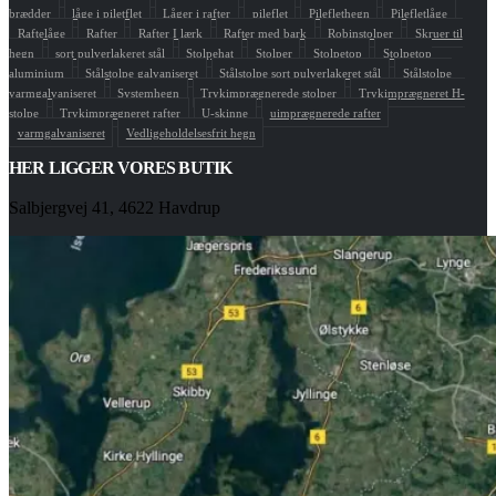
brædder
låge i piletflet
Låger i rafter
pileflet
Pileflethegn
Pilefletlåge
Raftelåge
Rafter
Rafter I lærk
Rafter med bark
Robinstolper
Skruer til
hegn
sort pulverlakeret stål
Stolpehat
Stolper
Stolpetop
Stolpetop
aluminium
Stålstolpe galvaniseret
Stålstolpe sort pulverlakeret stål
Stålstolpe
varmgalvaniseret
Systemhegn
Trykimprægnerede stolper
Trykimprægneret H-
stolpe
Trykimprægneret rafter
U-skinne
uimprægnerede rafter
varmgalvaniseret
Vedligeholdelsesfrit hegn
HER LIGGER VORES BUTIK
Salbjergvej 41, 4622 Havdrup