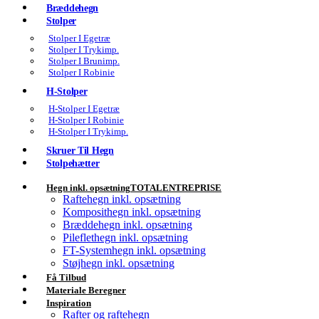
Bræddehegn
Stolper
Stolper I Egetræ
Stolper I Trykimp.
Stolper I Brunimp.
Stolper I Robinie
H-Stolper
H-Stolper I Egetræ
H-Stolper I Robinie
H-Stolper I Trykimp.
Skruer Til Hegn
Stolpehætter
Hegn inkl. opsætning
TOTALENTREPRISE
Raftehegn inkl. opsætning
Komposithegn inkl. opsætning
Bræddehegn inkl. opsætning
Pileflethegn inkl. opsætning
FT-Systemhegn inkl. opsætning
Støjhegn inkl. opsætning
Få Tilbud
Materiale Beregner
Inspiration
Rafter og raftehegn