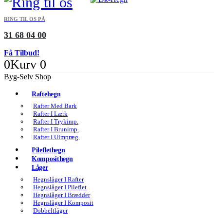
RING TIL OS PÅ
31 68 04 00
Få Tilbud!
0
Kurv
0
Byg-Selv Shop
Raftehegn
Rafter Med Bark
Rafter I Lærk
Rafter I Trykimp.
Rafter I Brunimp.
Rafter I Uimpræg.
Pileflethegn
Komposithegn
Låger
Hegnslåger I Rafter
Hegnslåger I Pileflet
Hegnslåger I Brædder
Hegnslåger I Komposit
Dobbeltlåger