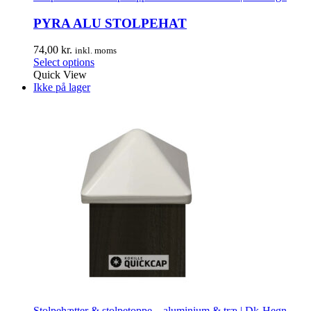
PYRA ALU STOLPEHAT
74,00
kr.
inkl. moms
Select options
Quick View
Ikke på lager
Stolpehætter & stolpetoppe – aluminium & træ | Dk-Hegn