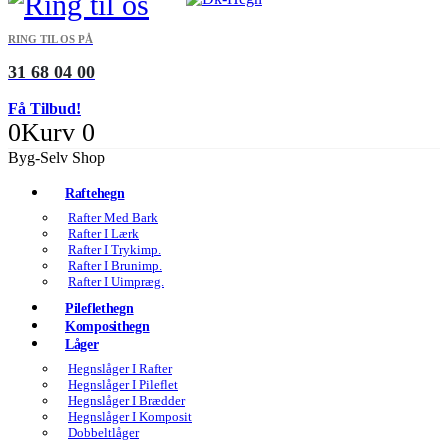
RING TIL OS PÅ
31 68 04 00
Få Tilbud!
0
Kurv
0
Byg-Selv Shop
Raftehegn
Rafter Med Bark
Rafter I Lærk
Rafter I Trykimp.
Rafter I Brunimp.
Rafter I Uimpræg.
Pileflethegn
Komposithegn
Låger
Hegnslåger I Rafter
Hegnslåger I Pileflet
Hegnslåger I Brædder
Hegnslåger I Komposit
Dobbeltlåger