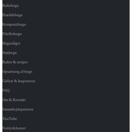
Raftehegn
Bræddehegn
Komposithegn
Pileflethegn
Hegnslåger
Støjhegn
Rafter & stolper
Opsætning af hegn
Galleri & Inspiration
FAQ
Om & Kontakt
Samarbejdspartnere
YouTube
Fortrydelsesret