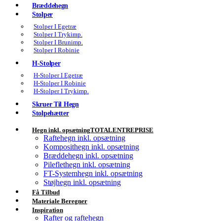
Bræddehegn
Stolper
Stolper I Egetræ
Stolper I Trykimp.
Stolper I Brunimp.
Stolper I Robinie
H-Stolper
H-Stolper I Egetræ
H-Stolper I Robinie
H-Stolper I Trykimp.
Skruer Til Hegn
Stolpehætter
Hegn inkl. opsætning
TOTALENTREPRISE
Raftehegn inkl. opsætning
Komposithegn inkl. opsætning
Bræddehegn inkl. opsætning
Pileflethegn inkl. opsætning
FT-Systemhegn inkl. opsætning
Støjhegn inkl. opsætning
Få Tilbud
Materiale Beregner
Inspiration
Rafter og raftehegn