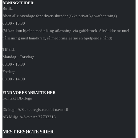
ÅBNINGSTIDER:
Butik:
Åben alle hverdage for erhvervskunder (ikke privat køb/afhentning)
08.00 - 15.30
(Vi kan kun hjælpe med på- og aflæsning via gaffeltruck. Altså ikke manuel
pålæsning med håndkraft, så medbring gerne en hjælpende hånd)
Tlf. tid:
Mandag - Torsdag:
08.00 - 15.30
Fredag:
08.00 - 14.00
FIND VORES ANSATTE HER
Kontakt Dk-Hegn
Dk.hegn A/S er et registreret bi-navn til
AB Miljø A/S cvr. nr. 27732313
MEST BESØGTE SIDER