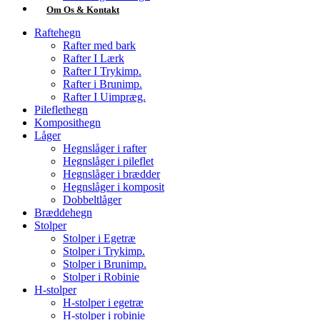
Om Os & Kontakt
Raftehegn
Rafter med bark
Rafter I Lærk
Rafter I Trykimp.
Rafter i Brunimp.
Rafter I Uimpræg.
Pileflethegn
Komposithegn
Låger
Hegnslåger i rafter
Hegnslåger i pileflet
Hegnslåger i brædder
Hegnslåger i komposit
Dobbeltlåger
Bræddehegn
Stolper
Stolper i Egetræ
Stolper i Trykimp.
Stolper i Brunimp.
Stolper i Robinie
H-stolper
H-stolper i egetræ
H-stolper i robinie