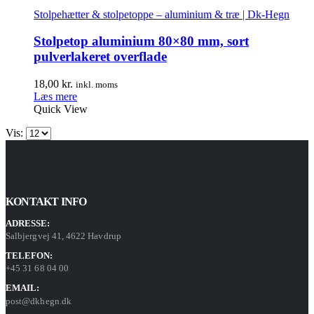
Stolpehætter & stolpetoppe – aluminium & træ | Dk-Hegn
Stolpetop aluminium 80×80 mm, sort
pulverlakeret overflade
18,00
kr.
inkl. moms
Læs mere
Quick View
Vis:
KONTAKT INFO
ADRESSE:
Salbjergvej 41, 4622 Havdrup
TELEFON:
+45 31 68 04 00
EMAIL:
post@dkhegn.dk