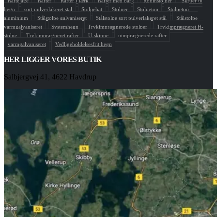
Raftelåge
Rafter
Rafter I lærk
Rafter med bark
Robinstolper
Skruer til
hegn
sort pulverlakeret stål
Stolpehat
Stolper
Stolpetop
Stolpetop
aluminium
Stålstolpe galvaniseret
Stålstolpe sort pulverlakeret stål
Stålstolpe
varmgalvaniseret
Systemhegn
Trykimprægnerede stolper
Trykimprægneret H-
stolpe
Trykimprægneret rafter
U-skinne
uimprægnerede rafter
varmgalvaniseret
Vedligeholdelsesfrit hegn
HER LIGGER VORES BUTIK
Salbjergvej 41, 4622 Havdrup