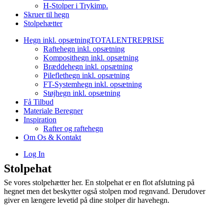
H-Stolper i Trykimp.
Skruer til hegn
Stolpehætter
Hegn inkl. opsætning
TOTALENTREPRISE
Raftehegn inkl. opsætning
Komposithegn inkl. opsætning
Bræddehegn inkl. opsætning
Pileflethegn inkl. opsætning
FT-Systemhegn inkl. opsætning
Støjhegn inkl. opsætning
Få Tilbud
Materiale Beregner
Inspiration
Rafter og raftehegn
Om Os & Kontakt
Log In
Stolpehat
Se vores stolpehætter her. En stolpehat er en flot afslutning på
hegnet men det beskytter også stolpen mod regnvand. Derudover
giver en længere levetid på dine stolper dir havehegn.