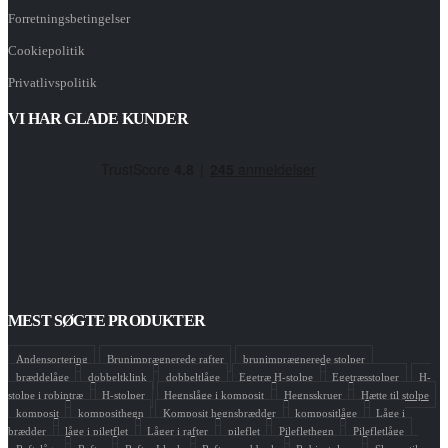
Forretningsbetingelser
Cookiepolitik
Privatlivspolitik
VI HAR GLADE KUNDER
MEST SØGTE PRODUKTER
Andensortering
Brunimprægnerede rafter
brunimprægnerede stolper
bræddelåge
dobbeltklink
dobbeltlåge
Egetræ H-stolpe
Egetræsstolper
H-
stolpe i robintræ
H-stolper
Hegnslåge i komposit
Hegnsskruer
Hætte til stolpe
komposit
komposithegn
Komposit hegnsbrædder
kompositlåge
Låge i
brædder
låge i piletflet
Låger i rafter
pileflet
Pileflethegn
Pilefletlåge