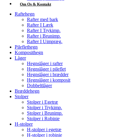
Om Os & Kontakt
Raftehegn
Rafter med bark
Rafter I Lærk
Rafter I Trykimp.
Rafter i Brunimp.
Rafter I Uimpræg.
Pileflethegn
Komposithegn
Låger
Hegnslåger i rafter
Hegnslåger i pileflet
Hegnslåger i brædder
Hegnslåger i komposit
Dobbeltlåger
Bræddehegn
Stolper
Stolper i Egetræ
Stolper i Trykimp.
Stolper i Brunimp.
Stolper i Robinie
H-stolper
H-stolper i egetræ
H-stolper i robinie