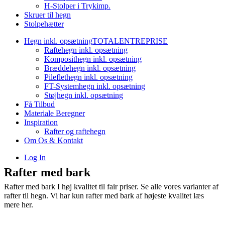
H-Stolper i Trykimp.
Skruer til hegn
Stolpehætter
Hegn inkl. opsætning
TOTALENTREPRISE
Raftehegn inkl. opsætning
Komposithegn inkl. opsætning
Bræddehegn inkl. opsætning
Pileflethegn inkl. opsætning
FT-Systemhegn inkl. opsætning
Støjhegn inkl. opsætning
Få Tilbud
Materiale Beregner
Inspiration
Rafter og raftehegn
Om Os & Kontakt
Log In
Rafter med bark
Rafter med bark I høj kvalitet til fair priser. Se alle vores varianter af
rafter til hegn. Vi har kun rafter med bark af højeste kvalitet læs
mere her.