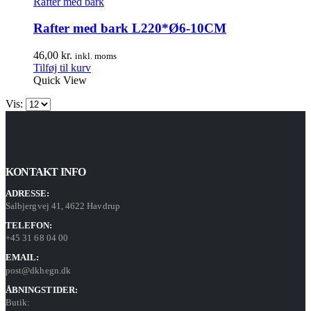
Rafter med bark
Rafter med bark L220*Ø6-10CM
46,00
kr.
inkl. moms
Tilføj til kurv
Quick View
Vis:
KONTAKT INFO
ADRESSE:
Salbjergvej 41, 4622 Havdrup
TELEFON:
+45 31 68 04 00
EMAIL:
post@dkhegn.dk
ÅBNINGSTIDER:
Butik: