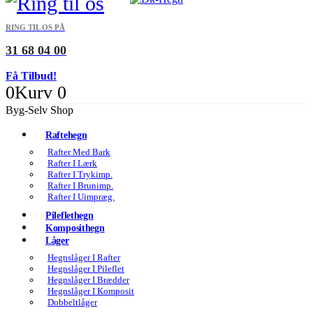
RING TIL OS PÅ
31 68 04 00
Få Tilbud!
0
Kurv
0
Byg-Selv Shop
Raftehegn
Rafter Med Bark
Rafter I Lærk
Rafter I Trykimp.
Rafter I Brunimp.
Rafter I Uimpræg.
Pileflethegn
Komposithegn
Låger
Hegnslåger I Rafter
Hegnslåger I Pileflet
Hegnslåger I Brædder
Hegnslåger I Komposit
Dobbeltlåger