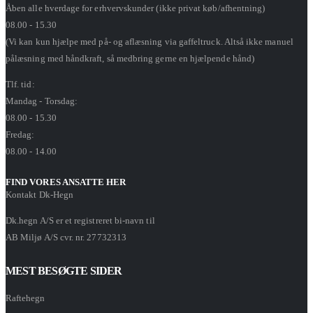
Åben alle hverdage for erhvervskunder (ikke privat køb/afhentning)
08.00 - 15.30
(Vi kan kun hjælpe med på- og aflæsning via gaffeltruck. Altså ikke manuel
pålæsning med håndkraft, så medbring gerne en hjælpende hånd)
Tlf. tid:
Mandag - Torsdag:
08.00 - 15.30
Fredag:
08.00 - 14.00
FIND VORES ANSATTE HER
Kontakt Dk-Hegn
Dk.hegn A/S er et registreret bi-navn til
AB Miljø A/S cvr. nr. 27732313
MEST BESØGTE SIDER
Raftehegn