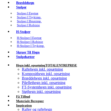
Bræddehegn
Stolper
Stolper I Egetræ
Stolper I Trykimp.
Stolper I Brunimp.
Stolper I Robinie
H-Stolper
H-Stolper I Egetræ
H-Stolper I Robinie
H-Stolper I Trykimp.
Skruer Til Hegn
Stolpehætter
Hegn inkl. opsætning
TOTALENTREPRISE
Raftehegn inkl. opsætning
Komposithegn inkl. opsætning
Bræddehegn inkl. opsætning
Pileflethegn inkl. opsætning
FT-Systemhegn inkl. opsætning
Støjhegn inkl. opsætning
Få Tilbud
Materiale Beregner
Inspiration
Rafter og raftehegn