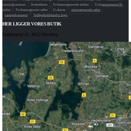
varmgalvaniseret
Systemhegn
Trykimprægnerede stolper
Trykimprægneret H-
stolpe
Trykimprægneret rafter
U-skinne
uimprægnerede rafter
varmgalvaniseret
Vedligeholdelsesfrit hegn
HER LIGGER VORES BUTIK
Salbjergvej 41, 4622 Havdrup