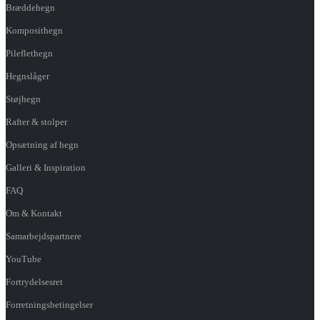
Bræddehegn
Komposithegn
Pileflethegn
Hegnslåger
Støjhegn
Rafter & stolper
Opsætning af hegn
Galleri & Inspiration
FAQ
Om & Kontakt
Samarbejdspartnere
YouTube
Fortrydelsesret
Forretningsbetingelser