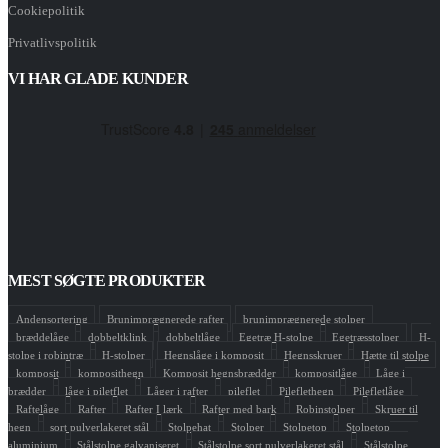
Cookiepolitik
Privatlivspolitik
VI HAR GLADE KUNDER
MEST SØGTE PRODUKTER
Andensortering
Brunimprægnerede rafter
brunimprægnerede stolper
bræddelåge
dobbeltklink
dobbeltlåge
Egetræ H-stolpe
Egetræsstolper
H-
stolpe i robintræ
H-stolper
Hegnslåge i komposit
Hegnsskruer
Hætte til stolpe
komposit
komposithegn
Komposit hegnsbrædder
kompositlåge
Låge i
brædder
låge i piletflet
Låger i rafter
pileflet
Pileflethegn
Pilefletlåge
Raftelåge
Rafter
Rafter I lærk
Rafter med bark
Robinstolper
Skruer til
hegn
sort pulverlakeret stål
Stolpehat
Stolper
Stolpetop
Stolpetop
aluminium
Stålstolpe galvaniseret
Stålstolpe sort pulverlakeret stål
Stålstolpe