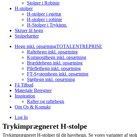
Stolper i Robinie
H-stolper
H-stolper i egetræ
H-stolper i robinie
H-Stolper i Trykimp.
Skruer til hegn
Stolpehætter
Hegn inkl. opsætning
TOTALENTREPRISE
Raftehegn inkl. opsætning
Komposithegn inkl. opsætning
Bræddehegn inkl. opsætning
Pileflethegn inkl. opsætning
FT-Systemhegn inkl. opsætning
Støjhegn inkl. opsætning
Få Tilbud
Materiale Beregner
Inspiration
Rafter og raftehegn
Om Os & Kontakt
Log In
Trykimprægneret H-stolpe
Trykimprægneret H-stolper til dit havehegn. Se vores varianter af stolp