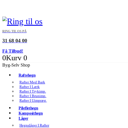
RING TIL OS PÅ
31 68 04 00
Få Tilbud!
0
Kurv
0
Byg-Selv Shop
Raftehegn
Rafter Med Bark
Rafter I Lærk
Rafter I Trykimp.
Rafter I Brunimp.
Rafter I Uimpræg.
Pileflethegn
Komposithegn
Låger
Hegnslåger I Rafter