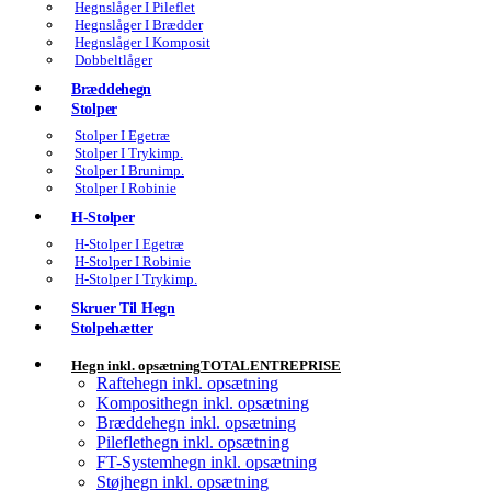
Hegnslåger I Pileflet
Hegnslåger I Brædder
Hegnslåger I Komposit
Dobbeltlåger
Bræddehegn
Stolper
Stolper I Egetræ
Stolper I Trykimp.
Stolper I Brunimp.
Stolper I Robinie
H-Stolper
H-Stolper I Egetræ
H-Stolper I Robinie
H-Stolper I Trykimp.
Skruer Til Hegn
Stolpehætter
Hegn inkl. opsætning
TOTALENTREPRISE
Raftehegn inkl. opsætning
Komposithegn inkl. opsætning
Bræddehegn inkl. opsætning
Pileflethegn inkl. opsætning
FT-Systemhegn inkl. opsætning
Støjhegn inkl. opsætning