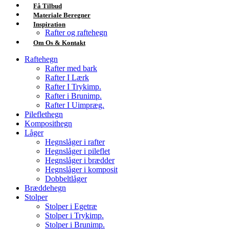
Få Tilbud
Materiale Beregner
Inspiration
Rafter og raftehegn
Om Os & Kontakt
Raftehegn
Rafter med bark
Rafter I Lærk
Rafter I Trykimp.
Rafter i Brunimp.
Rafter I Uimpræg.
Pileflethegn
Komposithegn
Låger
Hegnslåger i rafter
Hegnslåger i pileflet
Hegnslåger i brædder
Hegnslåger i komposit
Dobbeltlåger
Bræddehegn
Stolper
Stolper i Egetræ
Stolper i Trykimp.
Stolper i Brunimp.