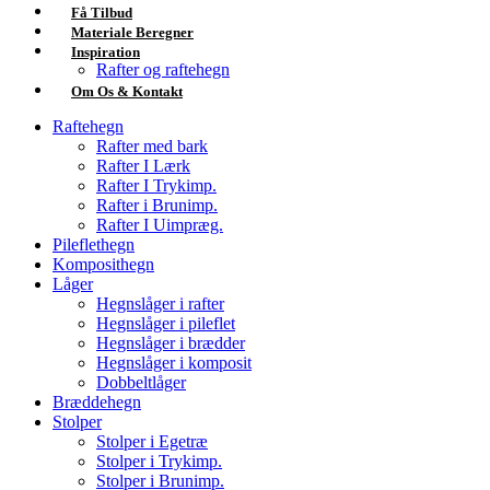
Få Tilbud
Materiale Beregner
Inspiration
Rafter og raftehegn
Om Os & Kontakt
Raftehegn
Rafter med bark
Rafter I Lærk
Rafter I Trykimp.
Rafter i Brunimp.
Rafter I Uimpræg.
Pileflethegn
Komposithegn
Låger
Hegnslåger i rafter
Hegnslåger i pileflet
Hegnslåger i brædder
Hegnslåger i komposit
Dobbeltlåger
Bræddehegn
Stolper
Stolper i Egetræ
Stolper i Trykimp.
Stolper i Brunimp.