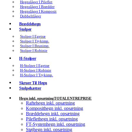
Hegnslåger I Pileflet
Hegnslåger I Brædder
Hegnslåger I Komposit
Dobbeltlåger
Bræddehegn
Stolper
Stolper I Egetræ
Stolper I Trykimp.
Stolper I Brunimp.
Stolper I Robinie
H-Stolper
H-Stolper I Egetræ
H-Stolper I Robinie
H-Stolper I Trykimp.
Skruer Til Hegn
Stolpehætter
Hegn inkl. opsætning
TOTALENTREPRISE
Raftehegn inkl. opsætning
Komposithegn inkl. opsætning
Bræddehegn inkl. opsætning
Pileflethegn inkl. opsætning
FT-Systemhegn inkl. opsætning
Støjhegn inkl. opsætning