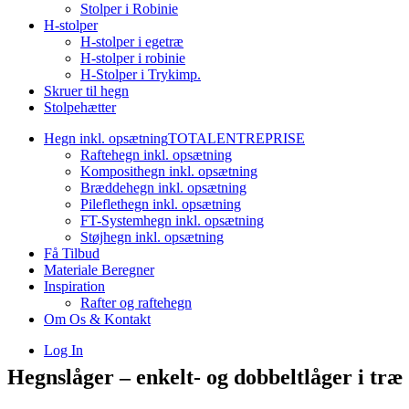
Stolper i Robinie
H-stolper
H-stolper i egetræ
H-stolper i robinie
H-Stolper i Trykimp.
Skruer til hegn
Stolpehætter
Hegn inkl. opsætning
TOTALENTREPRISE
Raftehegn inkl. opsætning
Komposithegn inkl. opsætning
Bræddehegn inkl. opsætning
Pileflethegn inkl. opsætning
FT-Systemhegn inkl. opsætning
Støjhegn inkl. opsætning
Få Tilbud
Materiale Beregner
Inspiration
Rafter og raftehegn
Om Os & Kontakt
Log In
Hegnslåger – enkelt- og dobbeltlåger i træ