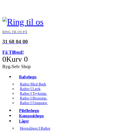
RING TIL OS PÅ
31 68 04 00
Få Tilbud!
0
Kurv
0
Byg-Selv Shop
Raftehegn
Rafter Med Bark
Rafter I Lærk
Rafter I Trykimp.
Rafter I Brunimp.
Rafter I Uimpræg.
Pileflethegn
Komposithegn
Låger
Hegnslåger I Rafter