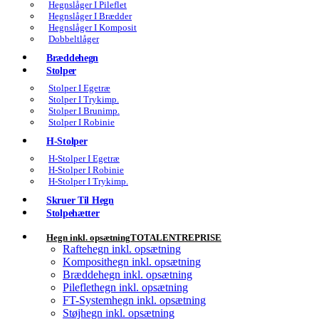
Hegnslåger I Pileflet
Hegnslåger I Brædder
Hegnslåger I Komposit
Dobbeltlåger
Bræddehegn
Stolper
Stolper I Egetræ
Stolper I Trykimp.
Stolper I Brunimp.
Stolper I Robinie
H-Stolper
H-Stolper I Egetræ
H-Stolper I Robinie
H-Stolper I Trykimp.
Skruer Til Hegn
Stolpehætter
Hegn inkl. opsætning
TOTALENTREPRISE
Raftehegn inkl. opsætning
Komposithegn inkl. opsætning
Bræddehegn inkl. opsætning
Pileflethegn inkl. opsætning
FT-Systemhegn inkl. opsætning
Støjhegn inkl. opsætning