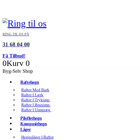
RING TIL OS PÅ
31 68 04 00
Få Tilbud!
0
Kurv
0
Byg-Selv Shop
Raftehegn
Rafter Med Bark
Rafter I Lærk
Rafter I Trykimp.
Rafter I Brunimp.
Rafter I Uimpræg.
Pileflethegn
Komposithegn
Låger
Hegnslåger I Rafter