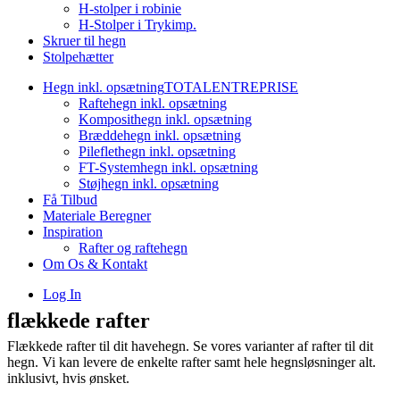
H-stolper i robinie
H-Stolper i Trykimp.
Skruer til hegn
Stolpehætter
Hegn inkl. opsætning
TOTALENTREPRISE
Raftehegn inkl. opsætning
Komposithegn inkl. opsætning
Bræddehegn inkl. opsætning
Pileflethegn inkl. opsætning
FT-Systemhegn inkl. opsætning
Støjhegn inkl. opsætning
Få Tilbud
Materiale Beregner
Inspiration
Rafter og raftehegn
Om Os & Kontakt
Log In
flækkede rafter
Flækkede rafter til dit havehegn. Se vores varianter af rafter til dit
hegn. Vi kan levere de enkelte rafter samt hele hegnsløsninger alt.
inklusivt, hvis ønsket.