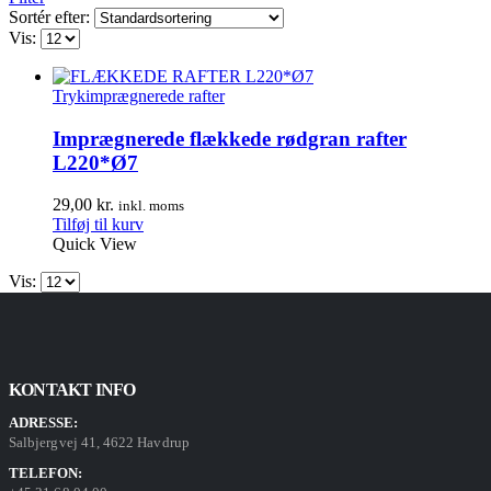
Sortér efter:
Vis:
Trykimprægnerede rafter
Imprægnerede flækkede rødgran rafter
L220*Ø7
29,00
kr.
inkl. moms
Tilføj til kurv
Quick View
Vis:
KONTAKT INFO
ADRESSE:
Salbjergvej 41, 4622 Havdrup
TELEFON: