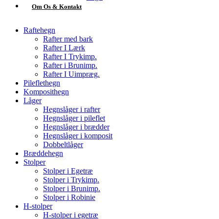
Om Os & Kontakt
Raftehegn
Rafter med bark
Rafter I Lærk
Rafter I Trykimp.
Rafter i Brunimp.
Rafter I Uimpræg.
Pileflethegn
Komposithegn
Låger
Hegnslåger i rafter
Hegnslåger i pileflet
Hegnslåger i brædder
Hegnslåger i komposit
Dobbeltlåger
Bræddehegn
Stolper
Stolper i Egetræ
Stolper i Trykimp.
Stolper i Brunimp.
Stolper i Robinie
H-stolper
H-stolper i egetræ