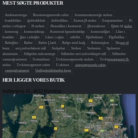
MEST SØGTE PRODUKTER
Andensortering
Brunimprægnerede rafter
brunimprægnerede stolper
bræddelåge
dobbeltklink
dobbeltlåge
Egetræ H-stolpe
Egetræsstolper
H-
stolpe i robintræ
H-stolper
Hegnslåge i komposit
Hegnsskruer
Hætte til stolpe
komposit
komposithegn
Komposit hegnsbrædder
kompositlåge
Låge i
brædder
låge i piletflet
Låger i rafter
pileflet
Pileflethegn
Pilefletlåge
Raftelåge
Rafter
Rafter I lærk
Rafter med bark
Robinstolper
Skruer til
hegn
sort pulverlakeret stål
Stolpehat
Stolper
Stolpetop
Stolpetop
aluminium
Stålstolpe galvaniseret
Stålstolpe sort pulverlakeret stål
Stålstolpe
varmgalvaniseret
Systemhegn
Trykimprægnerede stolper
Trykimprægneret H-
stolpe
Trykimprægneret rafter
U-skinne
uimprægnerede rafter
varmgalvaniseret
Vedligeholdelsesfrit hegn
HER LIGGER VORES BUTIK
Salbjergvej 41, 4622 Havdrup