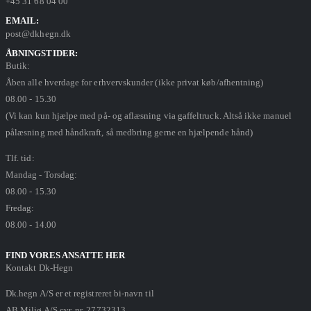
+45 31 68 04 00
EMAIL:
post@dkhegn.dk
ÅBNINGSTIDER:
Butik:
Åben alle hverdage for erhvervskunder (ikke privat køb/afhentning)
08.00 - 15.30
(Vi kan kun hjælpe med på- og aflæsning via gaffeltruck. Altså ikke manuel
pålæsning med håndkraft, så medbring gerne en hjælpende hånd)
Tlf. tid:
Mandag - Torsdag:
08.00 - 15.30
Fredag:
08.00 - 14.00
FIND VORES ANSATTE HER
Kontakt Dk-Hegn
Dk.hegn A/S er et registreret bi-navn til
AB Miljø A/S cvr. nr. 27732313