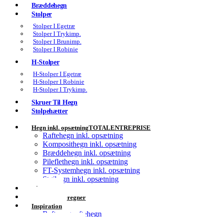
Bræddehegn
Stolper
Stolper I Egetræ
Stolper I Trykimp.
Stolper I Brunimp.
Stolper I Robinie
H-Stolper
H-Stolper I Egetræ
H-Stolper I Robinie
H-Stolper I Trykimp.
Skruer Til Hegn
Stolpehætter
Hegn inkl. opsætning
TOTALENTREPRISE
Raftehegn inkl. opsætning
Komposithegn inkl. opsætning
Bræddehegn inkl. opsætning
Pileflethegn inkl. opsætning
FT-Systemhegn inkl. opsætning
Støjhegn inkl. opsætning
Få Tilbud
Materiale Beregner
Inspiration
Rafter og raftehegn