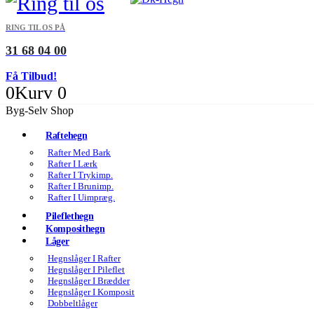
RING TIL OS PÅ
31 68 04 00
Få Tilbud!
0
Kurv
0
Byg-Selv Shop
Raftehegn
Rafter Med Bark
Rafter I Lærk
Rafter I Trykimp.
Rafter I Brunimp.
Rafter I Uimpræg.
Pileflethegn
Komposithegn
Låger
Hegnslåger I Rafter
Hegnslåger I Pileflet
Hegnslåger I Brædder
Hegnslåger I Komposit
Dobbeltlåger