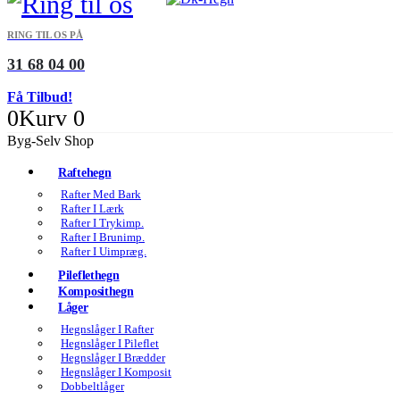
RING TIL OS PÅ
31 68 04 00
Få Tilbud!
0
Kurv
0
Byg-Selv Shop
Raftehegn
Rafter Med Bark
Rafter I Lærk
Rafter I Trykimp.
Rafter I Brunimp.
Rafter I Uimpræg.
Pileflethegn
Komposithegn
Låger
Hegnslåger I Rafter
Hegnslåger I Pileflet
Hegnslåger I Brædder
Hegnslåger I Komposit
Dobbeltlåger