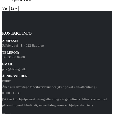
Vis:
KONTAKT INFO
ADRESSE:
Salbjergvej 41, 4622 Havdrup
TELEFON:
+45 31 68 04 00
EMAIL:
post@dkhegn.dk
ÅBNINGSTIDER:
Butik:
Åben alle hverdage for erhvervskunder (ikke privat køb/afhentning)
08.00 - 15.30
(Vi kan kun hjælpe med på- og aflæsning via gaffeltruck. Altså ikke manuel
pålæsning med håndkraft, så medbring gerne en hjælpende hånd)