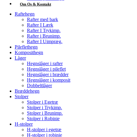
Om Os & Kontakt
Raftehegn
Rafter med bark
Rafter I Lærk
Rafter I Trykimp.
Rafter i Brunimp.
Rafter I Uimpræg.
Pileflethegn
Komposithegn
Låger
Hegnslåger i rafter
Hegnslåger i pileflet
Hegnslåger i brædder
Hegnslåger i komposit
Dobbeltlåger
Bræddehegn
Stolper
Stolper i Egetræ
Stolper i Trykimp.
Stolper i Brunimp.
Stolper i Robinie
H-stolper
H-stolper i egetræ
H-stolper i robinie