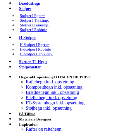
Bræddehegn
Stolper
Stolper I Egetræ
Stolper I Trykimp.
Stolper I Brunimp.
Stolper I Robinie
H-Stolper
H-Stolper I Egetræ
H-Stolper I Robinie
H-Stolper I Trykimp.
Skruer Til Hegn
Stolpehætter
Hegn inkl. opsætning
TOTALENTREPRISE
Raftehegn inkl. opsætning
Komposithegn inkl. opsætning
Bræddehegn inkl. opsætning
Pileflethegn inkl. opsætning
FT-Systemhegn inkl. opsætning
Støjhegn inkl. opsætning
Få Tilbud
Materiale Beregner
Inspiration
Rafter og raftehegn