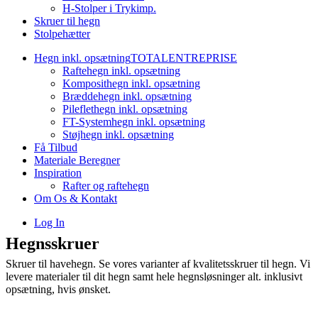
H-Stolper i Trykimp.
Skruer til hegn
Stolpehætter
Hegn inkl. opsætning
TOTALENTREPRISE
Raftehegn inkl. opsætning
Komposithegn inkl. opsætning
Bræddehegn inkl. opsætning
Pileflethegn inkl. opsætning
FT-Systemhegn inkl. opsætning
Støjhegn inkl. opsætning
Få Tilbud
Materiale Beregner
Inspiration
Rafter og raftehegn
Om Os & Kontakt
Log In
Hegnsskruer
Skruer til havehegn. Se vores varianter af kvalitetsskruer til hegn. Vi
levere materialer til dit hegn samt hele hegnsløsninger alt. inklusivt
opsætning, hvis ønsket.