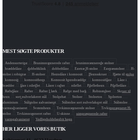
MEST SØGTE PRODUKTER
Andensortering
Brunimprægnerede rafter
brunimprægnerede stolper
bræddelåge
dobbeltklink
dobbeltlåge
Egetræ H-stolpe
Egetræsstolper
H-
stolpe i robintræ
H-stolper
Hegnslåge i komposit
Hegnsskruer
Hætte til stolpe
komposit
komposithegn
Komposit hegnsbrædder
kompositlåge
Låge i
brædder
låge i piletflet
Låger i rafter
pileflet
Pileflethegn
Pilefletlåge
Raftelåge
Rafter
Rafter I lærk
Rafter med bark
Robinstolper
Skruer til
hegn
sort pulverlakeret stål
Stolpehat
Stolper
Stolpetop
Stolpetop
aluminium
Stålstolpe galvaniseret
Stålstolpe sort pulverlakeret stål
Stålstolpe
varmgalvaniseret
Systemhegn
Trykimprægnerede stolper
Trykimprægneret H-
stolpe
Trykimprægneret rafter
U-skinne
uimprægnerede rafter
varmgalvaniseret
Vedligeholdelsesfrit hegn
HER LIGGER VORES BUTIK