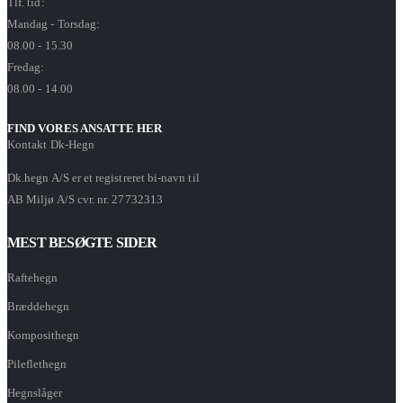
Tlf. tid:
Mandag - Torsdag:
08.00 - 15.30
Fredag:
08.00 - 14.00
FIND VORES ANSATTE HER
Kontakt Dk-Hegn
Dk.hegn A/S er et registreret bi-navn til
AB Miljø A/S cvr. nr. 27732313
MEST BESØGTE SIDER
Raftehegn
Bræddehegn
Komposithegn
Pileflethegn
Hegnslåger