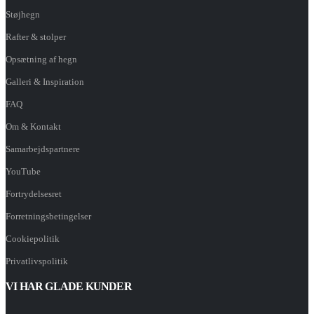
Støjhegn
Rafter & stolper
Opsætning af hegn
Galleri & Inspiration
FAQ
Om & Kontakt
Samarbejdspartnere
YouTube
Fortrydelsesret
Forretningsbetingelser
Cookiepolitik
Privatlivspolitik
VI HAR GLADE KUNDER