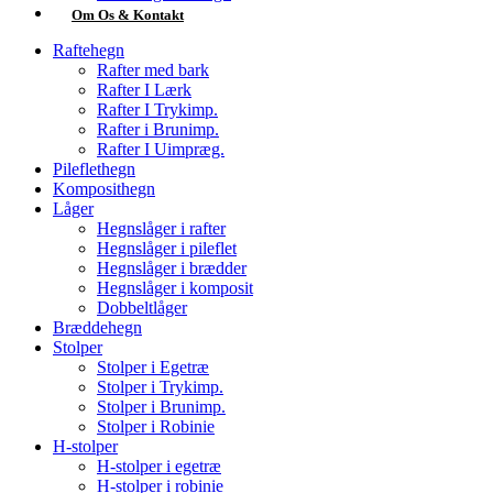
Om Os & Kontakt
Raftehegn
Rafter med bark
Rafter I Lærk
Rafter I Trykimp.
Rafter i Brunimp.
Rafter I Uimpræg.
Pileflethegn
Komposithegn
Låger
Hegnslåger i rafter
Hegnslåger i pileflet
Hegnslåger i brædder
Hegnslåger i komposit
Dobbeltlåger
Bræddehegn
Stolper
Stolper i Egetræ
Stolper i Trykimp.
Stolper i Brunimp.
Stolper i Robinie
H-stolper
H-stolper i egetræ
H-stolper i robinie