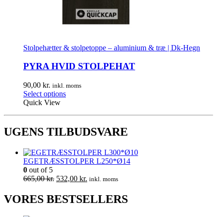
Stolpehætter & stolpetoppe – aluminium & træ | Dk-Hegn
PYRA HVID STOLPEHAT
90,00
kr.
inkl. moms
Select options
Quick View
UGENS TILBUDSVARE
EGETRÆSSTOLPER L250*Ø14
0
out of 5
Den
Den
665,00
kr.
532,00
kr.
inkl. moms
oprindelige
aktuelle
pris
pris
VORES BESTSELLERS
var:
er:
665,00 kr..
532,00 kr..