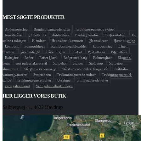
MEST SØGTE PRODUKTER
Andensortering
Brunimprægnerede rafter
brunimprægnerede stolper
bræddelåge
dobbeltklink
dobbeltlåge
Egetræ H-stolpe
Egetræsstolper
H-
stolpe i robintræ
H-stolper
Hegnslåge i komposit
Hegnsskruer
Hætte til stolpe
komposit
komposithegn
Komposit hegnsbrædder
kompositlåge
Låge i
brædder
låge i piletflet
Låger i rafter
pileflet
Pileflethegn
Pilefletlåge
Raftelåge
Rafter
Rafter I lærk
Rafter med bark
Robinstolper
Skruer til
hegn
sort pulverlakeret stål
Stolpehat
Stolper
Stolpetop
Stolpetop
aluminium
Stålstolpe galvaniseret
Stålstolpe sort pulverlakeret stål
Stålstolpe
varmgalvaniseret
Systemhegn
Trykimprægnerede stolper
Trykimprægneret H-
stolpe
Trykimprægneret rafter
U-skinne
uimprægnerede rafter
varmgalvaniseret
Vedligeholdelsesfrit hegn
HER LIGGER VORES BUTIK
Salbjergvej 41, 4622 Havdrup