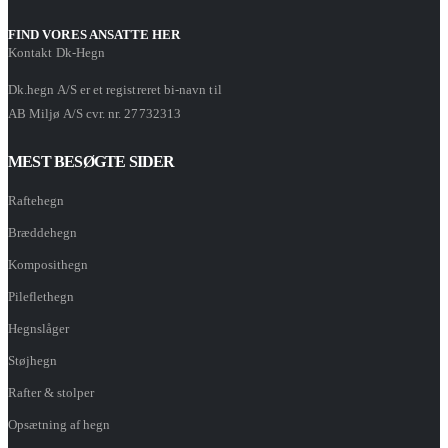
FIND VORES ANSATTE HER
Kontakt Dk-Hegn
Dk.hegn A/S er et registreret bi-navn til
AB Miljø A/S cvr. nr. 27732313
MEST BESØGTE SIDER
Raftehegn
Bræddehegn
Komposithegn
Pileflethegn
Hegnslåger
Støjhegn
Rafter & stolper
Opsætning af hegn