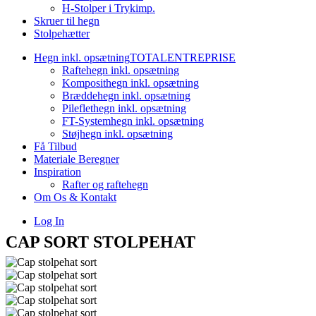
H-Stolper i Trykimp.
Skruer til hegn
Stolpehætter
Hegn inkl. opsætning
TOTALENTREPRISE
Raftehegn inkl. opsætning
Komposithegn inkl. opsætning
Bræddehegn inkl. opsætning
Pileflethegn inkl. opsætning
FT-Systemhegn inkl. opsætning
Støjhegn inkl. opsætning
Få Tilbud
Materiale Beregner
Inspiration
Rafter og raftehegn
Om Os & Kontakt
Log In
CAP SORT STOLPEHAT