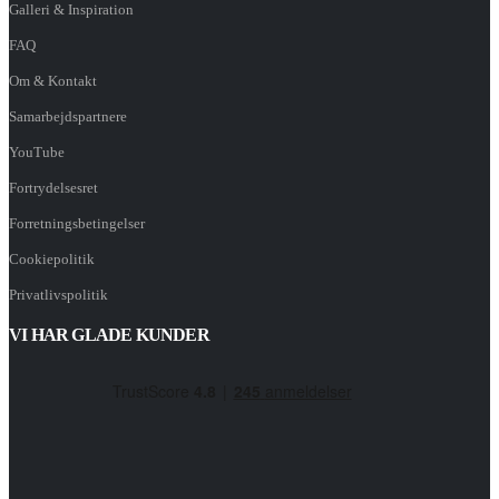
Galleri & Inspiration
FAQ
Om & Kontakt
Samarbejdspartnere
YouTube
Fortrydelsesret
Forretningsbetingelser
Cookiepolitik
Privatlivspolitik
VI HAR GLADE KUNDER