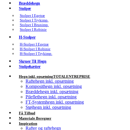
Bræddehegn
Stolper
Stolper I Egetræ
Stolper I Trykimp.
Stolper I Brunimp.
Stolper I Robinie
H-Stolper
H-Stolper I Egetræ
H-Stolper I Robinie
H-Stolper I Trykimp.
Skruer Til Hegn
Stolpehætter
Hegn inkl. opsætning
TOTALENTREPRISE
Raftehegn inkl. opsætning
Komposithegn inkl. opsætning
Bræddehegn inkl. opsætning
Pileflethegn inkl. opsætning
FT-Systemhegn inkl. opsætning
Støjhegn inkl. opsætning
Få Tilbud
Materiale Beregner
Inspiration
Rafter og raftehegn