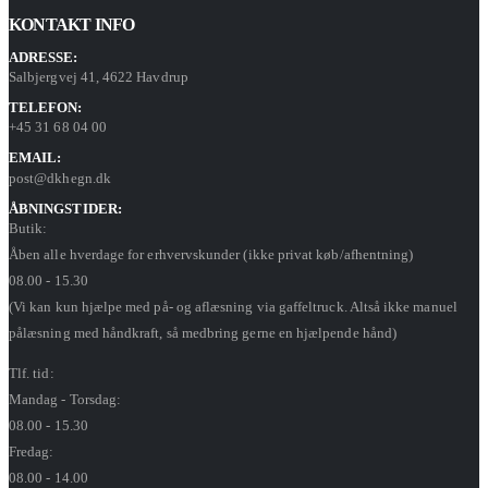
KONTAKT INFO
ADRESSE:
Salbjergvej 41, 4622 Havdrup
TELEFON:
+45 31 68 04 00
EMAIL:
post@dkhegn.dk
ÅBNINGSTIDER:
Butik:
Åben alle hverdage for erhvervskunder (ikke privat køb/afhentning)
08.00 - 15.30
(Vi kan kun hjælpe med på- og aflæsning via gaffeltruck. Altså ikke manuel
pålæsning med håndkraft, så medbring gerne en hjælpende hånd)
Tlf. tid:
Mandag - Torsdag:
08.00 - 15.30
Fredag:
08.00 - 14.00