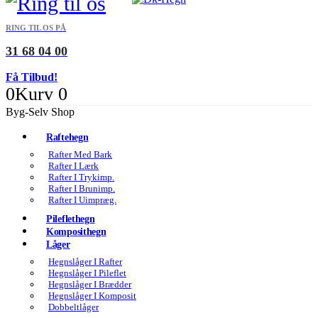
RING TIL OS PÅ
31 68 04 00
Få Tilbud!
0
Kurv
0
Byg-Selv Shop
Raftehegn
Rafter Med Bark
Rafter I Lærk
Rafter I Trykimp.
Rafter I Brunimp.
Rafter I Uimpræg.
Pileflethegn
Komposithegn
Låger
Hegnslåger I Rafter
Hegnslåger I Pileflet
Hegnslåger I Brædder
Hegnslåger I Komposit
Dobbeltlåger