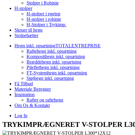
Stolper i Robinie
H-stolper
H-stolper i egetræ
H-stolper i robinie
H-Stolper i Trykimp.
Skruer til hegn
Stolpehætter
Hegn inkl. opsætning
TOTALENTREPRISE
Raftehegn inkl. opsætning
Komposithegn inkl. opsætning
Bræddehegn inkl. opsætning
Pileflethegn inkl. opsætning
FT-Systemhegn inkl. opsætning
Støjhegn inkl. opsætning
Få Tilbud
Materiale Beregner
Inspiration
Rafter og raftehegn
Om Os & Kontakt
Log In
TRYKIMPRÆGNERET V-STOLPER L30