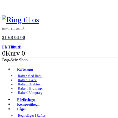
RING TIL OS PÅ
31 68 04 00
Få Tilbud!
0
Kurv
0
Byg-Selv Shop
Raftehegn
Rafter Med Bark
Rafter I Lærk
Rafter I Trykimp.
Rafter I Brunimp.
Rafter I Uimpræg.
Pileflethegn
Komposithegn
Låger
Hegnslåger I Rafter