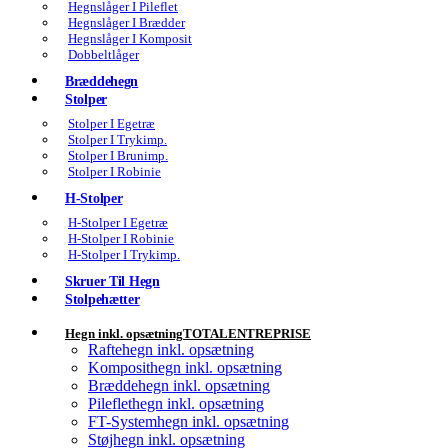
Hegnslåger I Pileflet
Hegnslåger I Brædder
Hegnslåger I Komposit
Dobbeltlåger
Bræddehegn
Stolper
Stolper I Egetræ
Stolper I Trykimp.
Stolper I Brunimp.
Stolper I Robinie
H-Stolper
H-Stolper I Egetræ
H-Stolper I Robinie
H-Stolper I Trykimp.
Skruer Til Hegn
Stolpehætter
Hegn inkl. opsætning
TOTALENTREPRISE
Raftehegn inkl. opsætning
Komposithegn inkl. opsætning
Bræddehegn inkl. opsætning
Pileflethegn inkl. opsætning
FT-Systemhegn inkl. opsætning
Støjhegn inkl. opsætning