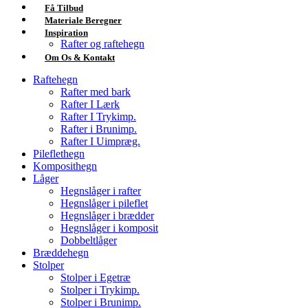
Få Tilbud
Materiale Beregner
Inspiration
Rafter og raftehegn
Om Os & Kontakt
Raftehegn
Rafter med bark
Rafter I Lærk
Rafter I Trykimp.
Rafter i Brunimp.
Rafter I Uimpræg.
Pileflethegn
Komposithegn
Låger
Hegnslåger i rafter
Hegnslåger i pileflet
Hegnslåger i brædder
Hegnslåger i komposit
Dobbeltlåger
Bræddehegn
Stolper
Stolper i Egetræ
Stolper i Trykimp.
Stolper i Brunimp.