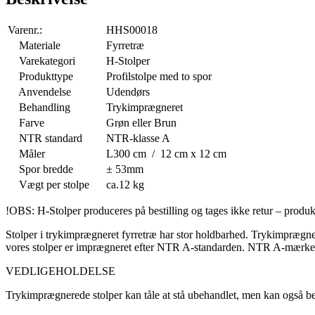
Varenr.:
HHS00018
Materiale
Fyrretræ
Varekategori
H-Stolper
Produkttype
Profilstolpe med to spor
Anvendelse
Udendørs
Behandling
Trykimprægneret
Farve
Grøn eller Brun
NTR standard
NTR-klasse A
Måler
L300 cm / 12 cm x 12 cm
Spor bredde
± 53mm
Vægt per stolpe
ca.12 kg
!OBS: H-Stolper produceres på bestilling og tages ikke retur – produk
Stolper i trykimprægneret fyrretræ har stor holdbarhed. Trykimprægne
vores stolper er imprægneret efter NTR A-standarden. NTR A-mærket b
VEDLIGEHOLDELSE
Trykimprægnerede stolper kan tåle at stå ubehandlet, men kan også be