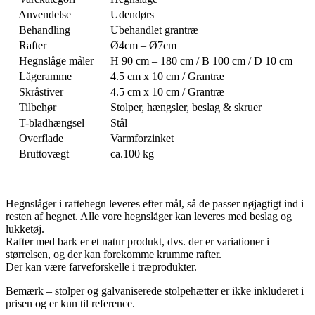
Anvendelse
Udendørs
Behandling
Ubehandlet grantræ
Rafter
Ø4cm – Ø7cm
Hegnslåge måler
H 90 cm – 180 cm / B 100 cm / D 10 cm
Lågeramme
4.5 cm x 10 cm / Grantræ
Skråstiver
4.5 cm x 10 cm / Grantræ
Tilbehør
Stolper, hængsler, beslag & skruer
T-bladhængsel
Stål
Overflade
Varmforzinket
Bruttovægt
ca.100 kg
Hegnslåger i raftehegn leveres efter mål, så de passer nøjagtigt ind i
resten af hegnet. Alle vore hegnslåger kan leveres med beslag og
lukketøj.
Rafter med bark er et natur produkt, dvs. der er variationer i
størrelsen, og der kan forekomme krumme rafter.
Der kan være farveforskelle i træprodukter.
Bemærk – stolper og galvaniserede stolpehætter er ikke inkluderet i
prisen og er kun til reference.