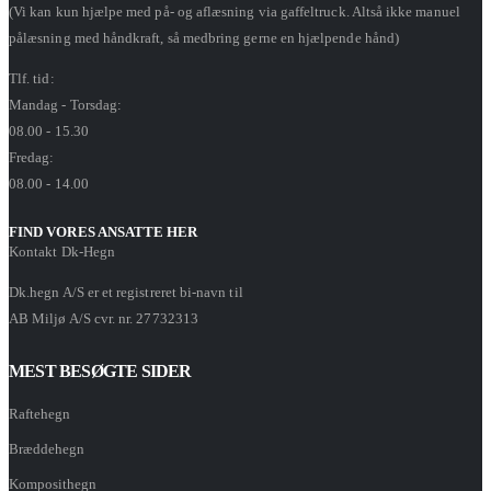
(Vi kan kun hjælpe med på- og aflæsning via gaffeltruck. Altså ikke manuel
pålæsning med håndkraft, så medbring gerne en hjælpende hånd)
Tlf. tid:
Mandag - Torsdag:
08.00 - 15.30
Fredag:
08.00 - 14.00
FIND VORES ANSATTE HER
Kontakt Dk-Hegn
Dk.hegn A/S er et registreret bi-navn til
AB Miljø A/S cvr. nr. 27732313
MEST BESØGTE SIDER
Raftehegn
Bræddehegn
Komposithegn