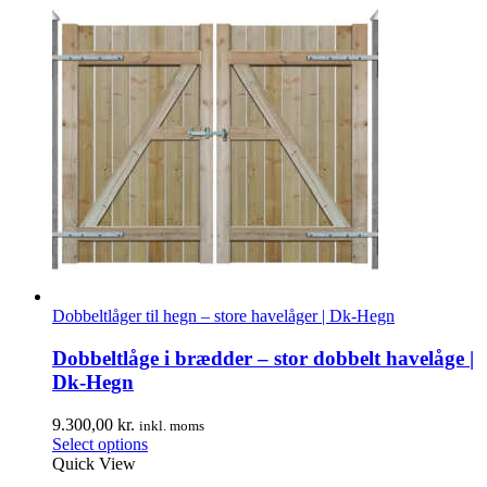
Dobbeltlåger til hegn – store havelåger | Dk-Hegn
Dobbeltlåge i brædder – stor dobbelt havelåge |
Dk-Hegn
9.300,00
kr.
inkl. moms
Select options
Quick View