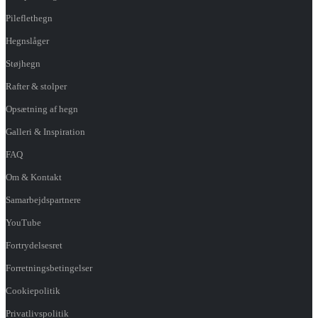
Pileflethegn
Hegnslåger
Støjhegn
Rafter & stolper
Opsætning af hegn
Galleri & Inspiration
FAQ
Om & Kontakt
Samarbejdspartnere
YouTube
Fortrydelsesret
Forretningsbetingelser
Cookiepolitik
Privatlivspolitik