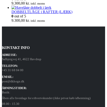
9.300,00
kr.
inkl. moms
DOBBELTLÅGE i RAFTER (LÆRK)
0
out of 5
9.300,00
kr.
inkl. moms
KONTAKT INFO
ADRESSE:
Salbjergvej 41, 4622 Havdrup
TELEFON:
+45 31 68 04 00
EMAIL:
post@dkhegn.dk
ÅBNINGSTIDER:
Butik:
Åben alle hverdage for erhvervskunder (ikke privat køb/afhentning)
08.00 - 15.30