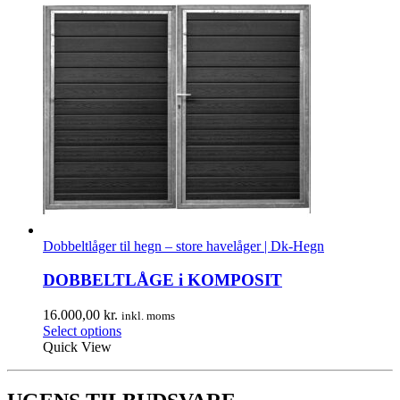
Dobbeltlåger til hegn – store havelåger | Dk-Hegn
DOBBELTLÅGE i KOMPOSIT
16.000,00
kr.
inkl. moms
Select options
Quick View