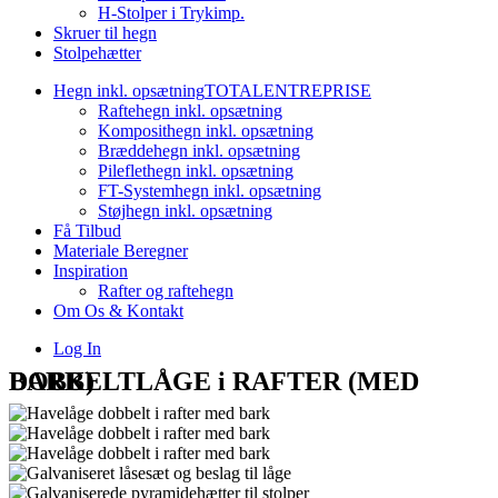
H-Stolper i Trykimp.
Skruer til hegn
Stolpehætter
Hegn inkl. opsætning
TOTALENTREPRISE
Raftehegn inkl. opsætning
Komposithegn inkl. opsætning
Bræddehegn inkl. opsætning
Pileflethegn inkl. opsætning
FT-Systemhegn inkl. opsætning
Støjhegn inkl. opsætning
Få Tilbud
Materiale Beregner
Inspiration
Rafter og raftehegn
Om Os & Kontakt
Log In
DOBBELTLÅGE i RAFTER (MED BARK)