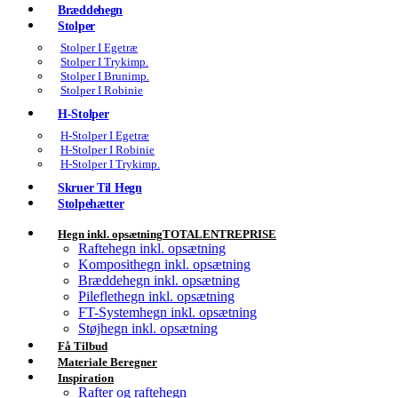
Bræddehegn
Stolper
Stolper I Egetræ
Stolper I Trykimp.
Stolper I Brunimp.
Stolper I Robinie
H-Stolper
H-Stolper I Egetræ
H-Stolper I Robinie
H-Stolper I Trykimp.
Skruer Til Hegn
Stolpehætter
Hegn inkl. opsætning
TOTALENTREPRISE
Raftehegn inkl. opsætning
Komposithegn inkl. opsætning
Bræddehegn inkl. opsætning
Pileflethegn inkl. opsætning
FT-Systemhegn inkl. opsætning
Støjhegn inkl. opsætning
Få Tilbud
Materiale Beregner
Inspiration
Rafter og raftehegn