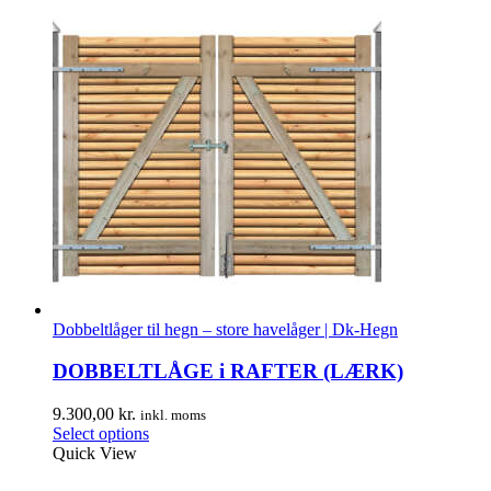
Dobbeltlåger til hegn – store havelåger | Dk-Hegn
DOBBELTLÅGE i RAFTER (LÆRK)
9.300,00
kr.
inkl. moms
Select options
Quick View