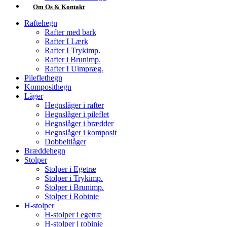
Om Os & Kontakt
Raftehegn
Rafter med bark
Rafter I Lærk
Rafter I Trykimp.
Rafter i Brunimp.
Rafter I Uimpræg.
Pileflethegn
Komposithegn
Låger
Hegnslåger i rafter
Hegnslåger i pileflet
Hegnslåger i brædder
Hegnslåger i komposit
Dobbeltlåger
Bræddehegn
Stolper
Stolper i Egetræ
Stolper i Trykimp.
Stolper i Brunimp.
Stolper i Robinie
H-stolper
H-stolper i egetræ
H-stolper i robinie