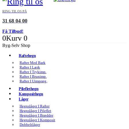
RING TIL OS PÅ
31 68 04 00
Få Tilbud!
0
Kurv
0
Byg-Selv Shop
Raftehegn
Rafter Med Bark
Rafter I Lærk
Rafter I Trykimp.
Rafter I Brunimp.
Rafter I Uimpræg.
Pileflethegn
Komposithegn
Låger
Hegnslåger I Rafter
Hegnslåger I Pileflet
Hegnslåger I Brædder
Hegnslåger I Komposit
Dobbeltlåger