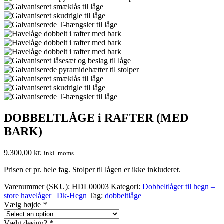
DOBBELTLÅGE i RAFTER (MED
BARK)
9.300,00
kr.
inkl. moms
Prisen er pr. hele fag. Stolper til lågen er ikke inkluderet.
Varenummer (SKU):
HDL00003
Kategori:
Dobbeltlåger til hegn –
store havelåger | Dk-Hegn
Tag:
dobbeltlåge
Vælg højde
*
Vælg design?
*