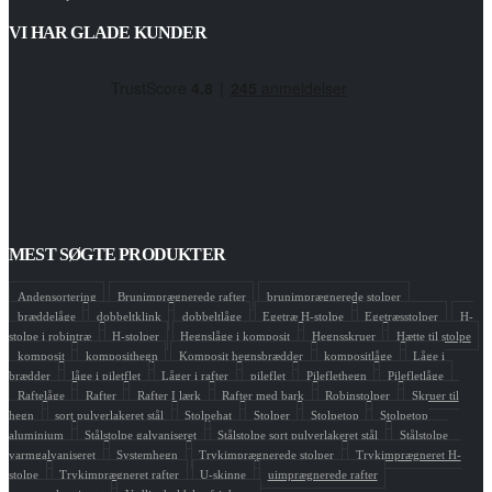
VI HAR GLADE KUNDER
MEST SØGTE PRODUKTER
Andensortering
Brunimprægnerede rafter
brunimprægnerede stolper
bræddelåge
dobbeltklink
dobbeltlåge
Egetræ H-stolpe
Egetræsstolper
H-
stolpe i robintræ
H-stolper
Hegnslåge i komposit
Hegnsskruer
Hætte til stolpe
komposit
komposithegn
Komposit hegnsbrædder
kompositlåge
Låge i
brædder
låge i piletflet
Låger i rafter
pileflet
Pileflethegn
Pilefletlåge
Raftelåge
Rafter
Rafter I lærk
Rafter med bark
Robinstolper
Skruer til
hegn
sort pulverlakeret stål
Stolpehat
Stolper
Stolpetop
Stolpetop
aluminium
Stålstolpe galvaniseret
Stålstolpe sort pulverlakeret stål
Stålstolpe
varmgalvaniseret
Systemhegn
Trykimprægnerede stolper
Trykimprægneret H-
stolpe
Trykimprægneret rafter
U-skinne
uimprægnerede rafter