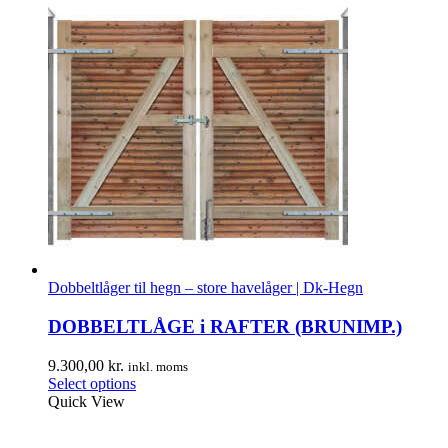
Dobbeltlåger til hegn – store havelåger | Dk-Hegn
DOBBELTLÅGE i RAFTER (BRUNIMP.)
9.300,00
kr.
inkl. moms
Select options
Quick View