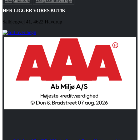
varmgalvaniseret
Vedligeholdelsesfrit hegn
HER LIGGER VORES BUTIK
Salbjergvej 41, 4622 Havdrup