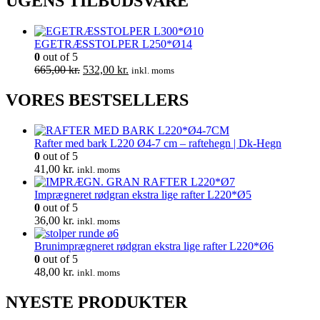
UGENS TILBUDSVARE
EGETRÆSSTOLPER L250*Ø14
0
out of 5
Den
Den
665,00
kr.
532,00
kr.
inkl. moms
oprindelige
aktuelle
pris
pris
VORES BESTSELLERS
var:
er:
665,00 kr..
532,00 kr..
Rafter med bark L220 Ø4-7 cm – raftehegn | Dk-Hegn
0
out of 5
41,00
kr.
inkl. moms
Imprægneret rødgran ekstra lige rafter L220*Ø5
0
out of 5
36,00
kr.
inkl. moms
Brunimprægneret rødgran ekstra lige rafter L220*Ø6
0
out of 5
48,00
kr.
inkl. moms
NYESTE PRODUKTER