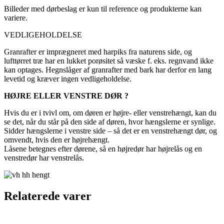
Billeder med dørbeslag er kun til reference og produkterne kan
variere.
VEDLIGEHOLDELSE
Granrafter er imprægneret med harpiks fra naturens side, og
lufttørret træ har en lukket porøsitet så væske f. eks. regnvand ikke
kan optages. Hegnslåger af granrafter med bark har derfor en lang
levetid og kræver ingen vedligeholdelse.
HØJRE ELLER VENSTRE DØR ?
Hvis du er i tvivl om, om døren er højre- eller venstrehængt, kan du
se det, når du står på den side af døren, hvor hængslerne er synlige.
Sidder hængslerne i venstre side – så det er en venstrehængt dør, og
omvendt, hvis den er højrehængt.
Låsene betegnes efter dørene, så en højredør har højrelås og en
venstredør har venstrelås.
Relaterede varer