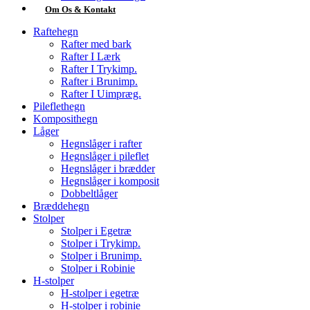
Om Os & Kontakt
Raftehegn
Rafter med bark
Rafter I Lærk
Rafter I Trykimp.
Rafter i Brunimp.
Rafter I Uimpræg.
Pileflethegn
Komposithegn
Låger
Hegnslåger i rafter
Hegnslåger i pileflet
Hegnslåger i brædder
Hegnslåger i komposit
Dobbeltlåger
Bræddehegn
Stolper
Stolper i Egetræ
Stolper i Trykimp.
Stolper i Brunimp.
Stolper i Robinie
H-stolper
H-stolper i egetræ
H-stolper i robinie