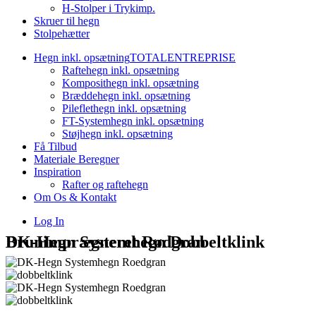
H-Stolper i Trykimp.
Skruer til hegn
Stolpehætter
Hegn inkl. opsætning
TOTALENTREPRISE
Raftehegn inkl. opsætning
Komposithegn inkl. opsætning
Bræddehegn inkl. opsætning
Pileflethegn inkl. opsætning
FT-Systemhegn inkl. opsætning
Støjhegn inkl. opsætning
Få Tilbud
Materiale Beregner
Inspiration
Rafter og raftehegn
Om Os & Kontakt
Log In
DK-Hegn Systemhegn Dobbeltklink Brunimprægneret Rødgran