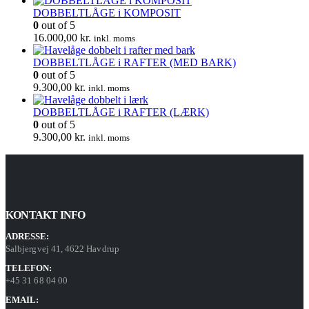
DOBBELTLÅGE i KOMPOSIT
0
out of 5
16.000,00
kr.
inkl. moms
DOBBELTLÅGE i RAFTER (MED BARK)
0
out of 5
9.300,00
kr.
inkl. moms
DOBBELTLÅGE i RAFTER (LÆRK)
0
out of 5
9.300,00
kr.
inkl. moms
KONTAKT INFO
ADRESSE:
Salbjergvej 41, 4622 Havdrup
TELEFON:
+45 31 68 04 00
EMAIL: