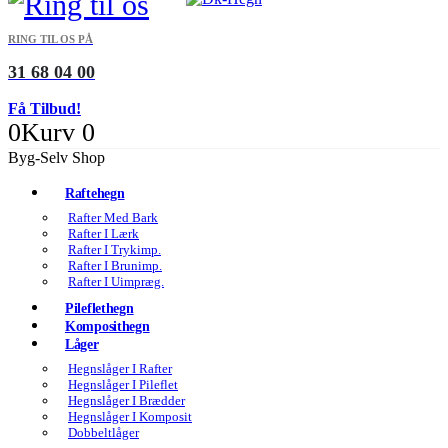
RING TIL OS PÅ
31 68 04 00
Få Tilbud!
0
Kurv
0
Byg-Selv Shop
Raftehegn
Rafter Med Bark
Rafter I Lærk
Rafter I Trykimp.
Rafter I Brunimp.
Rafter I Uimpræg.
Pileflethegn
Komposithegn
Låger
Hegnslåger I Rafter
Hegnslåger I Pileflet
Hegnslåger I Brædder
Hegnslåger I Komposit
Dobbeltlåger