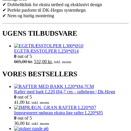
✔ Dobbeltklink for ekstra tæthed og eksklusivt design
✔ Perfekt pasform til DK-Hegns systemhegn
✔ Nem og hurtig montering
UGENS TILBUDSVARE
EGETRÆSSTOLPER L250*Ø14
0
out of 5
Den
Den
665,00
kr.
532,00
kr.
inkl. moms
oprindelige
aktuelle
pris
pris
VORES BESTSELLERS
var:
er:
665,00 kr..
532,00 kr..
Rafter med bark L220 Ø4-7 cm – raftehegn | Dk-Hegn
0
out of 5
41,00
kr.
inkl. moms
Imprægneret rødgran ekstra lige rafter L220*Ø5
0
out of 5
36,00
kr.
inkl. moms