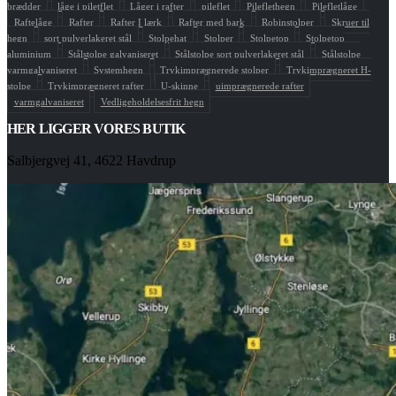
brædder
låge i piletflet
Låger i rafter
pileflet
Pileflethegn
Pilefletlåge
Raftelåge
Rafter
Rafter I lærk
Rafter med bark
Robinstolper
Skruer til
hegn
sort pulverlakeret stål
Stolpehat
Stolper
Stolpetop
Stolpetop
aluminium
Stålstolpe galvaniseret
Stålstolpe sort pulverlakeret stål
Stålstolpe
varmgalvaniseret
Systemhegn
Trykimprægnerede stolper
Trykimprægneret H-
stolpe
Trykimprægneret rafter
U-skinne
uimprægnerede rafter
varmgalvaniseret
Vedligeholdelsesfrit hegn
HER LIGGER VORES BUTIK
Salbjergvej 41, 4622 Havdrup