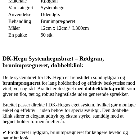
Materiale
Rødgran
Varekategori
Systemhegn
Anvendelse
Udendørs
Behandling
Brunimprægneret
Måler
12cm x 12cm / L300cm
En pakke
50 stk.
DK-Hegn Systemhegnsbræt – Rødgran,
brunimprægneret, dobbeltklink
Dette systembræt fra DK-Hegn er fremstillet i solid rødgran og
brunimprægneret
for lang holdbarhed og effektiv beskyttelse mod
vind, vejr og råd. Brættet er designet med
dobbeltklink-profil
, som
giver en flot, tæt og robust hegnsflade uden generende sprækker.
Brættet passer direkte i DK-Hegns eget system, hvilket gør montage
enkel og effektiv – uden behov for specialværktøj. Den dobbelte
klink sikrer et elegant udtryk og ekstra styrke, samtidig med at
hegnet holder formen år efter år.
✔ Produceret i rødgran, brunimprægneret for længere levetid og
naturligt look