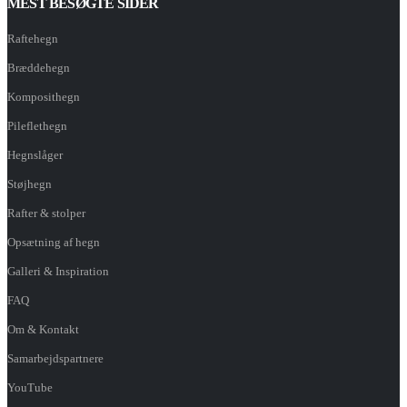
MEST BESØGTE SIDER
Raftehegn
Bræddehegn
Komposithegn
Pileflethegn
Hegnslåger
Støjhegn
Rafter & stolper
Opsætning af hegn
Galleri & Inspiration
FAQ
Om & Kontakt
Samarbejdspartnere
YouTube