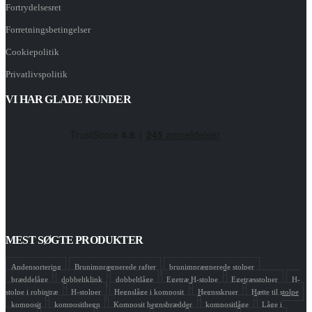
Fortrydelsesret
Forretningsbetingelser
Cookiepolitik
Privatlivspolitik
VI HAR GLADE KUNDER
MEST SØGTE PRODUKTER
Andensortering
Brunimprægnerede rafter
brunimprægnerede stolper
bræddelåge
dobbeltklink
dobbeltlåge
Egetræ H-stolpe
Egetræsstolper
H-
stolpe i robintræ
H-stolper
Hegnslåge i komposit
Hegnsskruer
Hætte til stolpe
komposit
komposithegn
Komposit hegnsbrædder
kompositlåge
Låge i