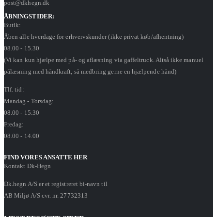
post@dkhegn.dk
ÅBNINGSTIDER:
Butik:
Åben alle hverdage for erhvervskunder (ikke privat køb/afhentning)
08.00 - 15.30
(Vi kan kun hjælpe med på- og aflæsning via gaffeltruck. Altså ikke manuel
pålæsning med håndkraft, så medbring gerne en hjælpende hånd)
Tlf. tid:
Mandag - Torsdag:
08.00 - 15.30
Fredag:
08.00 - 14.00
FIND VORES ANSATTE HER
Kontakt Dk-Hegn
Dk.hegn A/S er et registreret bi-navn til
AB Miljø A/S cvr. nr. 27732313