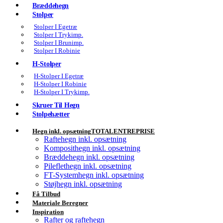
Bræddehegn
Stolper
Stolper I Egetræ
Stolper I Trykimp.
Stolper I Brunimp.
Stolper I Robinie
H-Stolper
H-Stolper I Egetræ
H-Stolper I Robinie
H-Stolper I Trykimp.
Skruer Til Hegn
Stolpehætter
Hegn inkl. opsætning
TOTALENTREPRISE
Raftehegn inkl. opsætning
Komposithegn inkl. opsætning
Bræddehegn inkl. opsætning
Pileflethegn inkl. opsætning
FT-Systemhegn inkl. opsætning
Støjhegn inkl. opsætning
Få Tilbud
Materiale Beregner
Inspiration
Rafter og raftehegn