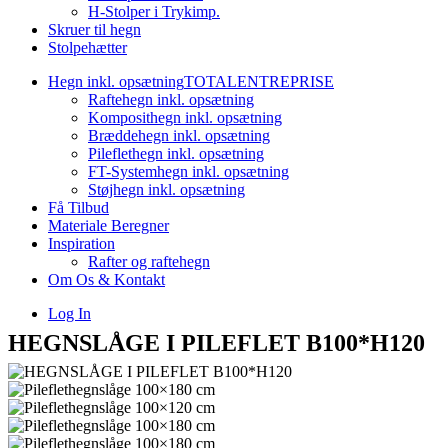
H-Stolper i Trykimp.
Skruer til hegn
Stolpehætter
Hegn inkl. opsætning
TOTALENTREPRISE
Raftehegn inkl. opsætning
Komposithegn inkl. opsætning
Bræddehegn inkl. opsætning
Pileflethegn inkl. opsætning
FT-Systemhegn inkl. opsætning
Støjhegn inkl. opsætning
Få Tilbud
Materiale Beregner
Inspiration
Rafter og raftehegn
Om Os & Kontakt
Log In
HEGNSLÅGE I PILEFLET B100*H120