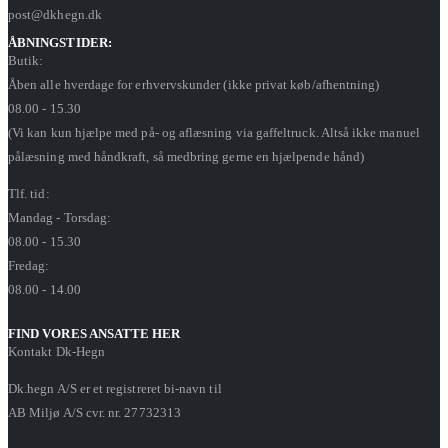
post@dkhegn.dk
ÅBNINGSTIDER:
Butik:
Åben alle hverdage for erhvervskunder (ikke privat køb/afhentning)
08.00 - 15.30
(Vi kan kun hjælpe med på- og aflæsning via gaffeltruck. Altså ikke manuel
pålæsning med håndkraft, så medbring gerne en hjælpende hånd)
Tlf. tid:
Mandag - Torsdag:
08.00 - 15.30
Fredag:
08.00 - 14.00
FIND VORES ANSATTE HER
Kontakt Dk-Hegn
Dk.hegn A/S er et registreret bi-navn til
AB Miljø A/S cvr. nr. 27732313