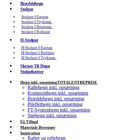
Bræddehegn
Stolper
Stolper I Egetræ
Stolper I Trykimp.
Stolper I Brunimp.
Stolper I Robinie
H-Stolper
H-Stolper I Egetræ
H-Stolper I Robinie
H-Stolper I Trykimp.
Skruer Til Hegn
Stolpehætter
Hegn inkl. opsætning
TOTALENTREPRISE
Raftehegn inkl. opsætning
Komposithegn inkl. opsætning
Bræddehegn inkl. opsætning
Pileflethegn inkl. opsætning
FT-Systemhegn inkl. opsætning
Støjhegn inkl. opsætning
Få Tilbud
Materiale Beregner
Inspiration
Rafter og raftehegn