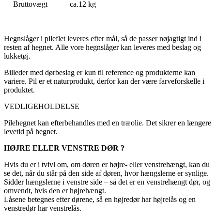
Bruttovægt
ca.12 kg
Hegnslåger i pileflet leveres efter mål, så de passer nøjagtigt ind i
resten af hegnet. Alle vore hegnslåger kan leveres med beslag og
lukketøj.
Billeder med dørbeslag er kun til reference og produkterne kan
variere. Pil er et naturprodukt, derfor kan der være farveforskelle i
produktet.
VEDLIGEHOLDELSE
Pilehegnet kan efterbehandles med en træolie. Det sikrer en længere
levetid på hegnet.
HØJRE ELLER VENSTRE DØR ?
Hvis du er i tvivl om, om døren er højre- eller venstrehængt, kan du
se det, når du står på den side af døren, hvor hængslerne er synlige.
Sidder hængslerne i venstre side – så det er en venstrehængt dør, og
omvendt, hvis den er højrehængt.
Låsene betegnes efter dørene, så en højredør har højrelås og en
venstredør har venstrelås.