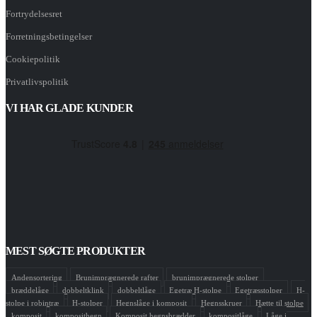
Fortrydelsesret
Forretningsbetingelser
Cookiepolitik
Privatlivspolitik
VI HAR GLADE KUNDER
MEST SØGTE PRODUKTER
Andensortering
Brunimprægnerede rafter
brunimprægnerede stolper
bræddelåge
dobbeltklink
dobbeltlåge
Egetræ H-stolpe
Egetræsstolper
H-
stolpe i robintræ
H-stolper
Hegnslåge i komposit
Hegnsskruer
Hætte til stolpe
komposit
komposithegn
Komposit hegnsbrædder
kompositlåge
Låge i