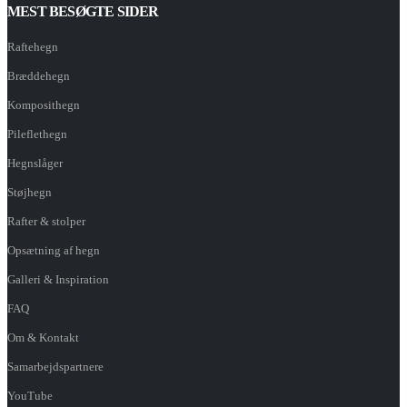
MEST BESØGTE SIDER
Raftehegn
Bræddehegn
Komposithegn
Pileflethegn
Hegnslåger
Støjhegn
Rafter & stolper
Opsætning af hegn
Galleri & Inspiration
FAQ
Om & Kontakt
Samarbejdspartnere
YouTube