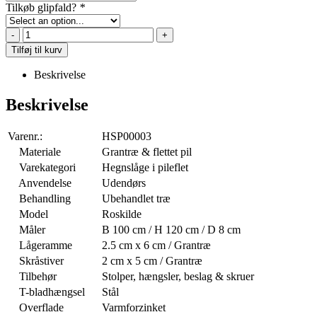
Tilkøb glipfald?
*
-
+
Tilføj til kurv
Beskrivelse
Beskrivelse
Varenr.:
HSP00003
Materiale
Grantræ & flettet pil
Varekategori
Hegnslåge i pileflet
Anvendelse
Udendørs
Behandling
Ubehandlet træ
Model
Roskilde
Måler
B 100 cm / H 120 cm / D 8 cm
Lågeramme
2.5 cm x 6 cm / Grantræ
Skråstiver
2 cm x 5 cm / Grantræ
Tilbehør
Stolper, hængsler, beslag & skruer
T-bladhængsel
Stål
Overflade
Varmforzinket