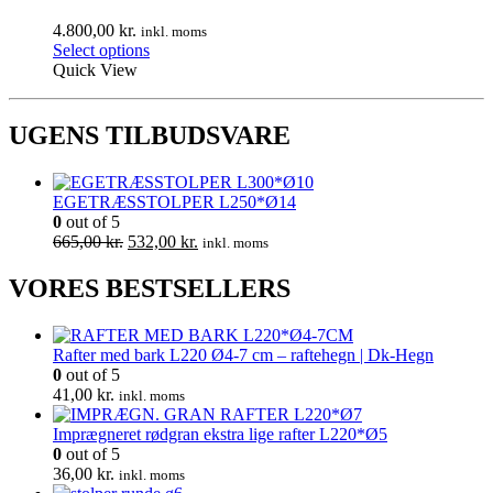
4.800,00
kr.
inkl. moms
Select options
Quick View
UGENS TILBUDSVARE
EGETRÆSSTOLPER L250*Ø14
0
out of 5
Den
Den
665,00
kr.
532,00
kr.
inkl. moms
oprindelige
aktuelle
pris
pris
VORES BESTSELLERS
var:
er:
665,00 kr..
532,00 kr..
Rafter med bark L220 Ø4-7 cm – raftehegn | Dk-Hegn
0
out of 5
41,00
kr.
inkl. moms
Imprægneret rødgran ekstra lige rafter L220*Ø5
0
out of 5
36,00
kr.
inkl. moms