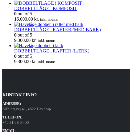
DOBBELTLÅGE i KOMPOSIT
0
out of 5
16.000,00
kr.
inkl. moms
DOBBELTLÅGE i RAFTER (MED BARK)
0
out of 5
9.300,00
kr.
inkl. moms
DOBBELTLÅGE i RAFTER (LÆRK)
0
out of 5
9.300,00
kr.
inkl. moms
KONTAKT INFO
ADRESSE:
Salbjergvej 41, 4622 Havdrup
TELEFON:
+45 31 68 04 00
EMAIL: