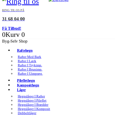
RING TIL OS PÅ
31 68 04 00
Få Tilbud!
0
Kurv
0
Byg-Selv Shop
Raftehegn
Rafter Med Bark
Rafter I Lærk
Rafter I Trykimp.
Rafter I Brunimp.
Rafter I Uimpræg.
Pileflethegn
Komposithegn
Låger
Hegnslåger I Rafter
Hegnslåger I Pileflet
Hegnslåger I Brædder
Hegnslåger I Komposit
Dobbeltlåger