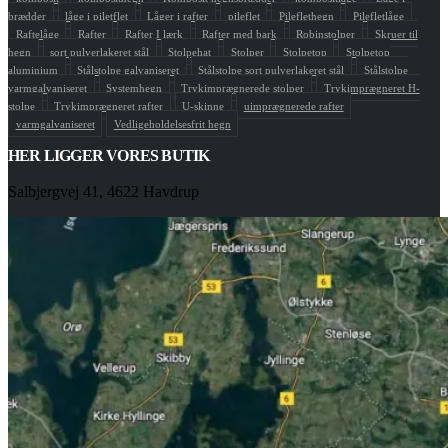
brædder
låge i piletflet
Låger i rafter
pileflet
Pileflethegn
Pilefletlåge
Raftelåge
Rafter
Rafter I lærk
Rafter med bark
Robinstolper
Skruer til
hegn
sort pulverlakeret stål
Stolpehat
Stolper
Stolpetop
Stolpetop
aluminium
Stålstolpe galvaniseret
Stålstolpe sort pulverlakeret stål
Stålstolpe
varmgalvaniseret
Systemhegn
Trykimprægnerede stolper
Trykimprægneret H-
stolpe
Trykimprægneret rafter
U-skinne
uimprægnerede rafter
varmgalvaniseret
Vedligeholdelsesfrit hegn
HER LIGGER VORES BUTIK
Salbjergvej 41, 4622 Havdrup