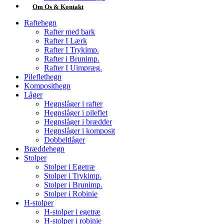
Om Os & Kontakt
Raftehegn
Rafter med bark
Rafter I Lærk
Rafter I Trykimp.
Rafter i Brunimp.
Rafter I Uimpræg.
Pileflethegn
Komposithegn
Låger
Hegnslåger i rafter
Hegnslåger i pileflet
Hegnslåger i brædder
Hegnslåger i komposit
Dobbeltlåger
Bræddehegn
Stolper
Stolper i Egetræ
Stolper i Trykimp.
Stolper i Brunimp.
Stolper i Robinie
H-stolper
H-stolper i egetræ
H-stolper i robinie