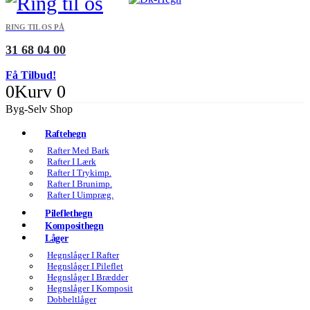
RING TIL OS PÅ
31 68 04 00
Få Tilbud!
0
Kurv
0
Byg-Selv Shop
Raftehegn
Rafter Med Bark
Rafter I Lærk
Rafter I Trykimp.
Rafter I Brunimp.
Rafter I Uimpræg.
Pileflethegn
Komposithegn
Låger
Hegnslåger I Rafter
Hegnslåger I Pileflet
Hegnslåger I Brædder
Hegnslåger I Komposit
Dobbeltlåger