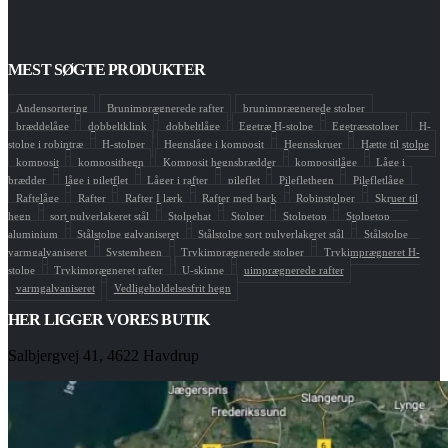
MEST SØGTE PRODUKTER
Andensortering
Brunimprægnerede rafter
brunimprægnerede stolper
bræddelåge
dobbeltklink
dobbeltlåge
Egetræ H-stolpe
Egetræsstolper
H-
stolpe i robintræ
H-stolper
Hegnslåge i komposit
Hegnsskruer
Hætte til stolpe
komposit
komposithegn
Komposit hegnsbrædder
kompositlåge
Låge i
brædder
låge i piletflet
Låger i rafter
pileflet
Pileflethegn
Pilefletlåge
Raftelåge
Rafter
Rafter I lærk
Rafter med bark
Robinstolper
Skruer til
hegn
sort pulverlakeret stål
Stolpehat
Stolper
Stolpetop
Stolpetop
aluminium
Stålstolpe galvaniseret
Stålstolpe sort pulverlakeret stål
Stålstolpe
varmgalvaniseret
Systemhegn
Trykimprægnerede stolper
Trykimprægneret H-
stolpe
Trykimprægneret rafter
U-skinne
uimprægnerede rafter
varmgalvaniseret
Vedligeholdelsesfrit hegn
HER LIGGER VORES BUTIK
Salbjergvej 41, 4622 Havdrup