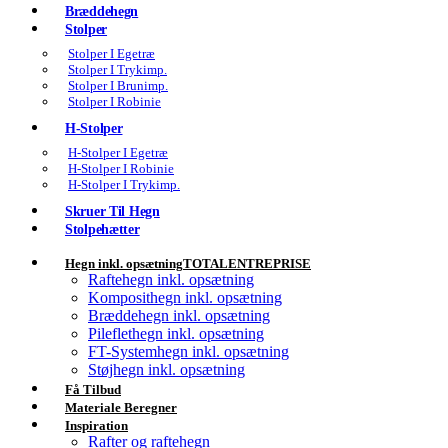
Bræddehegn
Stolper
Stolper I Egetræ
Stolper I Trykimp.
Stolper I Brunimp.
Stolper I Robinie
H-Stolper
H-Stolper I Egetræ
H-Stolper I Robinie
H-Stolper I Trykimp.
Skruer Til Hegn
Stolpehætter
Hegn inkl. opsætning
TOTALENTREPRISE
Raftehegn inkl. opsætning
Komposithegn inkl. opsætning
Bræddehegn inkl. opsætning
Pileflethegn inkl. opsætning
FT-Systemhegn inkl. opsætning
Støjhegn inkl. opsætning
Få Tilbud
Materiale Beregner
Inspiration
Rafter og raftehegn