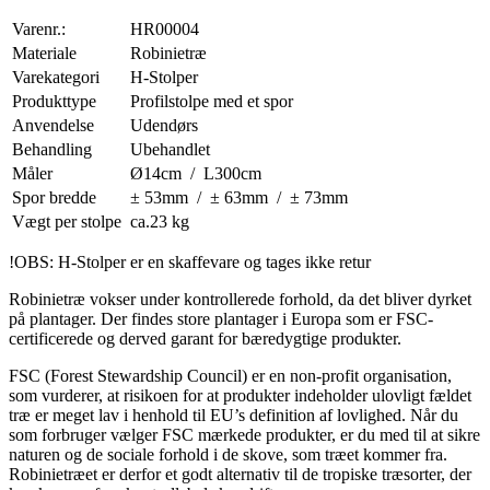
Varenr.:
HR00004
Materiale
Robinietræ
Varekategori
H-Stolper
Produkttype
Profilstolpe med et spor
Anvendelse
Udendørs
Behandling
Ubehandlet
Måler
Ø14cm / L300cm
Spor bredde
± 53mm / ± 63mm / ± 73mm
Vægt per stolpe
ca.23 kg
!OBS: H-Stolper er en skaffevare og tages ikke retur
Robinietræ vokser under kontrollerede forhold, da det bliver dyrket
på plantager. Der findes store plantager i Europa som er FSC-
certificerede og derved garant for bæredygtige produkter.
FSC (Forest Stewardship Council) er en non-profit organisation,
som vurderer, at risikoen for at produkter indeholder ulovligt fældet
træ er meget lav i henhold til EU’s definition af lovlighed. Når du
som forbruger vælger FSC mærkede produkter, er du med til at sikre
naturen og de sociale forhold i de skove, som træet kommer fra.
Robinietræet er derfor et godt alternativ til de tropiske træsorter, der