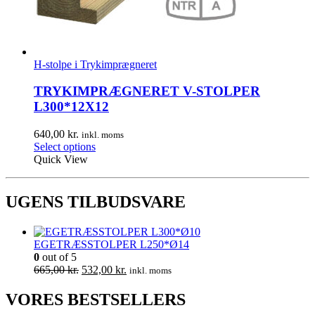
H-stolpe i Trykimprægneret
TRYKIMPRÆGNERET V-STOLPER
L300*12X12
640,00
kr.
inkl. moms
Select options
Quick View
UGENS TILBUDSVARE
EGETRÆSSTOLPER L250*Ø14
0
out of 5
Den
Den
665,00
kr.
532,00
kr.
inkl. moms
oprindelige
aktuelle
pris
pris
VORES BESTSELLERS
var:
er: