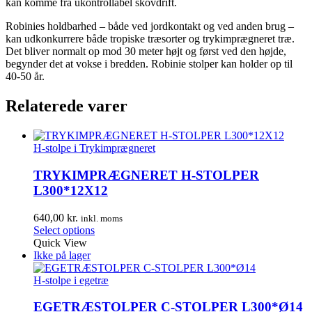
kan komme fra ukontrollabel skovdrift.
Robinies holdbarhed – både ved jordkontakt og ved anden brug –
kan udkonkurrere både tropiske træsorter og trykimprægneret træ.
Det bliver normalt op mod 30 meter højt og først ved den højde,
begynder det at vokse i bredden. Robinie stolper kan holder op til
40-50 år.
Relaterede varer
H-stolpe i Trykimprægneret
TRYKIMPRÆGNERET H-STOLPER
L300*12X12
640,00
kr.
inkl. moms
Select options
Quick View
Ikke på lager
H-stolpe i egetræ
EGETRÆSTOLPER C-STOLPER L300*Ø14