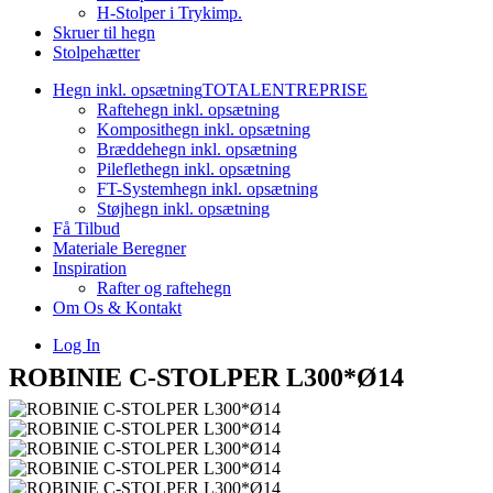
H-Stolper i Trykimp.
Skruer til hegn
Stolpehætter
Hegn inkl. opsætning
TOTALENTREPRISE
Raftehegn inkl. opsætning
Komposithegn inkl. opsætning
Bræddehegn inkl. opsætning
Pileflethegn inkl. opsætning
FT-Systemhegn inkl. opsætning
Støjhegn inkl. opsætning
Få Tilbud
Materiale Beregner
Inspiration
Rafter og raftehegn
Om Os & Kontakt
Log In
ROBINIE C-STOLPER L300*Ø14