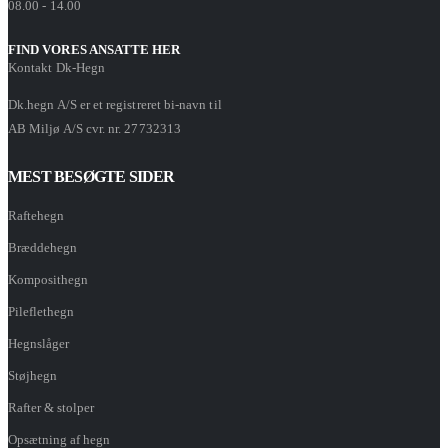
08.00 - 14.00
FIND VORES ANSATTE HER
Kontakt Dk-Hegn
Dk.hegn A/S er et registreret bi-navn til
AB Miljø A/S cvr. nr. 27732313
MEST BESØGTE SIDER
Raftehegn
Bræddehegn
Komposithegn
Pileflethegn
Hegnslåger
Støjhegn
Rafter & stolper
Opsætning af hegn