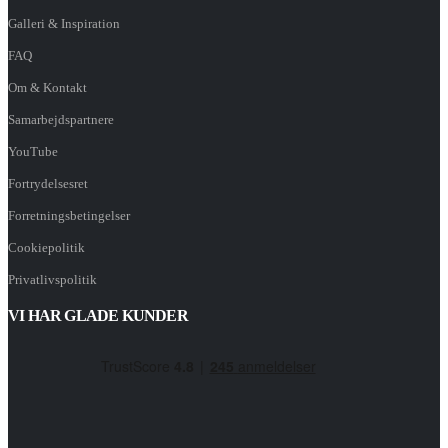
Galleri & Inspiration
FAQ
Om & Kontakt
Samarbejdspartnere
YouTube
Fortrydelsesret
Forretningsbetingelser
Cookiepolitik
Privatlivspolitik
VI HAR GLADE KUNDER