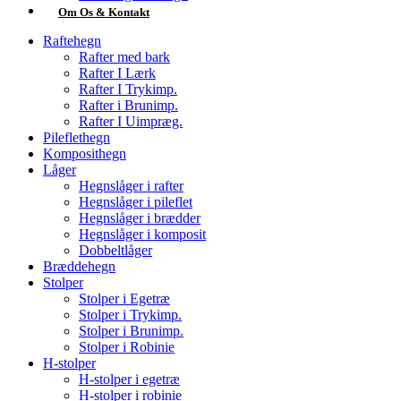
Om Os & Kontakt
Raftehegn
Rafter med bark
Rafter I Lærk
Rafter I Trykimp.
Rafter i Brunimp.
Rafter I Uimpræg.
Pileflethegn
Komposithegn
Låger
Hegnslåger i rafter
Hegnslåger i pileflet
Hegnslåger i brædder
Hegnslåger i komposit
Dobbeltlåger
Bræddehegn
Stolper
Stolper i Egetræ
Stolper i Trykimp.
Stolper i Brunimp.
Stolper i Robinie
H-stolper
H-stolper i egetræ
H-stolper i robinie