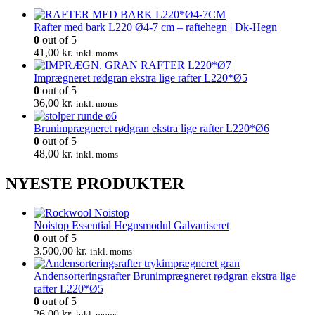
665,00 kr..
532,00 kr..
Rafter med bark L220 Ø4-7 cm – raftehegn | Dk-Hegn
0
out of 5
41,00
kr.
inkl. moms
Imprægneret rødgran ekstra lige rafter L220*Ø5
0
out of 5
36,00
kr.
inkl. moms
Brunimprægneret rødgran ekstra lige rafter L220*Ø6
0
out of 5
48,00
kr.
inkl. moms
NYESTE PRODUKTER
Noistop Essential Hegnsmodul Galvaniseret
0
out of 5
3.500,00
kr.
inkl. moms
Andensorteringsrafter Brunimprægneret rødgran ekstra lige
rafter L220*Ø5
0
out of 5
26,00
kr.
inkl. moms