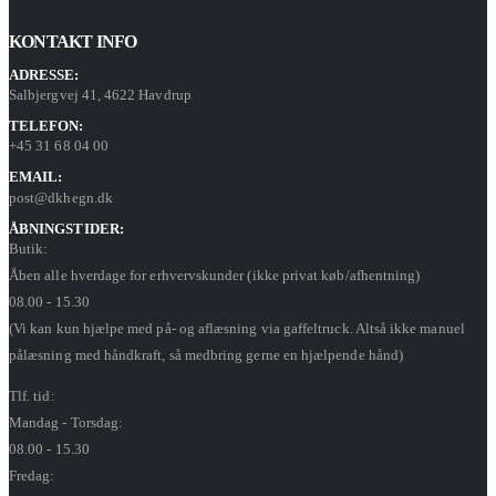
KONTAKT INFO
ADRESSE:
Salbjergvej 41, 4622 Havdrup
TELEFON:
+45 31 68 04 00
EMAIL:
post@dkhegn.dk
ÅBNINGSTIDER:
Butik:
Åben alle hverdage for erhvervskunder (ikke privat køb/afhentning)
08.00 - 15.30
(Vi kan kun hjælpe med på- og aflæsning via gaffeltruck. Altså ikke manuel
pålæsning med håndkraft, så medbring gerne en hjælpende hånd)
Tlf. tid:
Mandag - Torsdag:
08.00 - 15.30
Fredag: