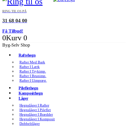
RING TIL OS PÅ
31 68 04 00
Få Tilbud!
0
Kurv
0
Byg-Selv Shop
Raftehegn
Rafter Med Bark
Rafter I Lærk
Rafter I Trykimp.
Rafter I Brunimp.
Rafter I Uimpræg.
Pileflethegn
Komposithegn
Låger
Hegnslåger I Rafter
Hegnslåger I Pileflet
Hegnslåger I Brædder
Hegnslåger I Komposit
Dobbeltlåger