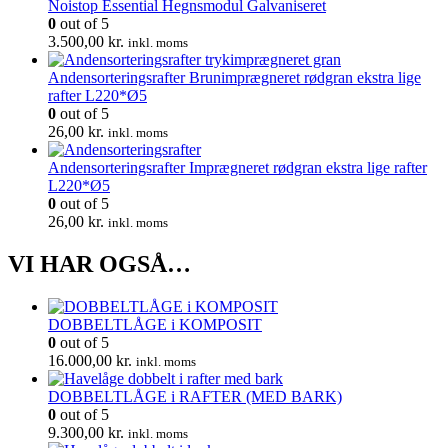
Noistop Essential Hegnsmodul Galvaniseret
0
out of 5
3.500,00
kr.
inkl. moms
Andensorteringsrafter Brunimprægneret rødgran ekstra lige
rafter L220*Ø5
0
out of 5
26,00
kr.
inkl. moms
Andensorteringsrafter Imprægneret rødgran ekstra lige rafter
L220*Ø5
0
out of 5
26,00
kr.
inkl. moms
VI HAR OGSÅ…
DOBBELTLÅGE i KOMPOSIT
0
out of 5
16.000,00
kr.
inkl. moms
DOBBELTLÅGE i RAFTER (MED BARK)
0
out of 5
9.300,00
kr.
inkl. moms