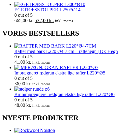
EGETRÆSSTOLPER L250*Ø14
0
out of 5
Den
Den
665,00
kr.
532,00
kr.
inkl. moms
oprindelige
aktuelle
pris
pris
VORES BESTSELLERS
var:
er:
665,00 kr..
532,00 kr..
Rafter med bark L220 Ø4-7 cm – raftehegn | Dk-Hegn
0
out of 5
41,00
kr.
inkl. moms
Imprægneret rødgran ekstra lige rafter L220*Ø5
0
out of 5
36,00
kr.
inkl. moms
Brunimprægneret rødgran ekstra lige rafter L220*Ø6
0
out of 5
48,00
kr.
inkl. moms
NYESTE PRODUKTER