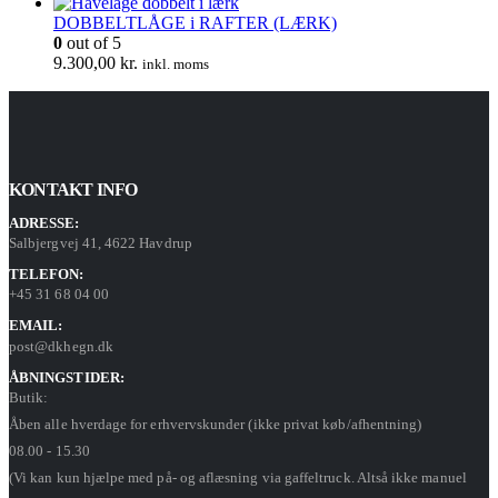
DOBBELTLÅGE i RAFTER (LÆRK)
0
out of 5
9.300,00
kr.
inkl. moms
KONTAKT INFO
ADRESSE:
Salbjergvej 41, 4622 Havdrup
TELEFON:
+45 31 68 04 00
EMAIL:
post@dkhegn.dk
ÅBNINGSTIDER:
Butik:
Åben alle hverdage for erhvervskunder (ikke privat køb/afhentning)
08.00 - 15.30
(Vi kan kun hjælpe med på- og aflæsning via gaffeltruck. Altså ikke manuel