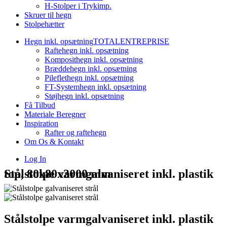
H-Stolper i Trykimp.
Skruer til hegn
Stolpehætter
Hegn inkl. opsætning
TOTALENTREPRISE
Raftehegn inkl. opsætning
Komposithegn inkl. opsætning
Bræddehegn inkl. opsætning
Pileflethegn inkl. opsætning
FT-Systemhegn inkl. opsætning
Støjhegn inkl. opsætning
Få Tilbud
Materiale Beregner
Inspiration
Rafter og raftehegn
Om Os & Kontakt
Log In
Stålstolpe varmgalvaniseret inkl. plastik top, 80x80x3000 mm
Stålstolpe varmgalvaniseret inkl. plastik