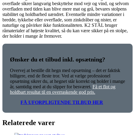
overflade sikrer langvarig beskyttelse mod vejr og vind, og selvom
overfladen med tiden kan blive mere mat og grå, bevares stolpens
stabilitet og holdbarhed uændret. Eventuelle mindre variationer i
bredde, tykkelse eller overflade, som zinkdråber og nister, er
naturlige og påvirker ikke funktionaliteten. K2 STÅL bruger
råmaterialer af højeste kvalitet, så du kan være sikker på en stolpe,
der holder i mange år fremover.
Ønsker du et tilbud inkl. opsætning?
Overvej at bestille dit hegn med opsætning – det er faktisk
billigere, end de fleste tror. Ved at vælge professionel
opsætning sikrer du, at hegnet står korrekt og holder i mange
år, samtidig med at du slipper for besværet.
Få et flot og
holdbart resultat til en overraskende god pris.
FÅ UFORPLIGTENDE TILBUD HER
Relaterede varer