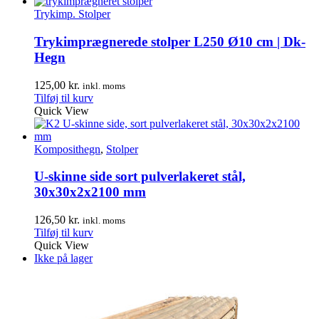
Trykimp. Stolper
Trykimprægnerede stolper L250 Ø10 cm | Dk-
Hegn
125,00
kr.
inkl. moms
Tilføj til kurv
Quick View
Komposithegn
,
Stolper
U-skinne side sort pulverlakeret stål,
30x30x2x2100 mm
126,50
kr.
inkl. moms
Tilføj til kurv
Quick View
Ikke på lager