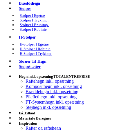
Bræddehegn
Stolper
Stolper I Egetræ
Stolper I Trykimp.
Stolper I Brunimp.
Stolper I Robinie
H-Stolper
H-Stolper I Egetræ
H-Stolper I Robinie
H-Stolper I Trykimp.
Skruer Til Hegn
Stolpehætter
Hegn inkl. opsætning
TOTALENTREPRISE
Raftehegn inkl. opsætning
Komposithegn inkl. opsætning
Bræddehegn inkl. opsætning
Pileflethegn inkl. opsætning
FT-Systemhegn inkl. opsætning
Støjhegn inkl. opsætning
Få Tilbud
Materiale Beregner
Inspiration
Rafter og raftehegn