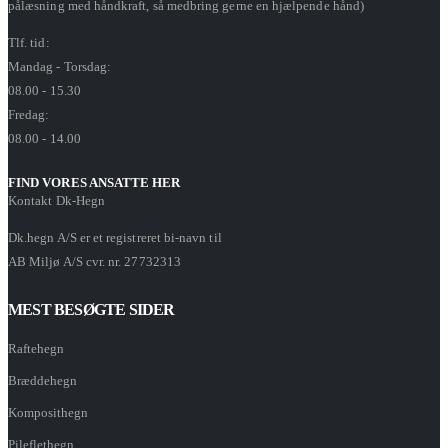
pålæsning med håndkraft, så medbring gerne en hjælpende hånd)
Tlf. tid:
Mandag - Torsdag:
08.00 - 15.30
Fredag:
08.00 - 14.00
FIND VORES ANSATTE HER
Kontakt Dk-Hegn
Dk.hegn A/S er et registreret bi-navn til
AB Miljø A/S cvr. nr. 27732313
MEST BESØGTE SIDER
Raftehegn
Bræddehegn
Komposithegn
Pileflethegn