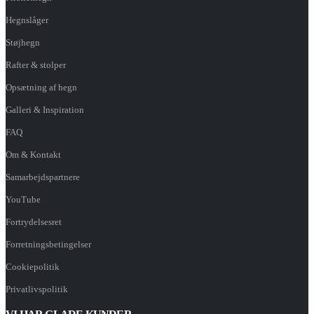
Hegnslåger
Støjhegn
Rafter & stolper
Opsætning af hegn
Galleri & Inspiration
FAQ
Om & Kontakt
Samarbejdspartnere
YouTube
Fortrydelsesret
Forretningsbetingelser
Cookiepolitik
Privatlivspolitik