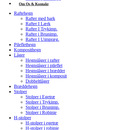
Om Os & Kontakt
Raftehegn
Rafter med bark
Rafter I Lærk
Rafter I Trykimp.
Rafter i Brunimp.
Rafter I Uimpræg.
Pileflethegn
Komposithegn
Låger
Hegnslåger i rafter
Hegnslåger i pileflet
Hegnslåger i brædder
Hegnslåger i komposit
Dobbeltlåger
Bræddehegn
Stolper
Stolper i Egetræ
Stolper i Trykimp.
Stolper i Brunimp.
Stolper i Robinie
H-stolper
H-stolper i egetræ
H-stolper i robinie