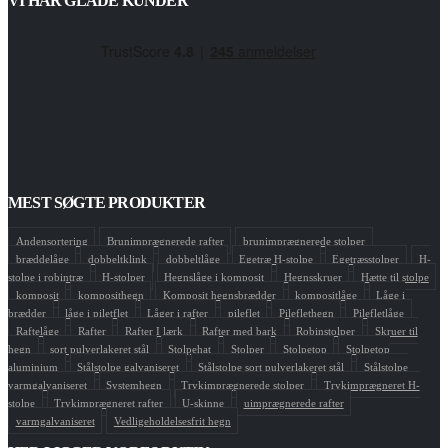
VI HAR GLADE KUNDER
MEST SØGTE PRODUKTER
Andensortering
Brunimprægnerede rafter
brunimprægnerede stolper
bræddelåge
dobbeltklink
dobbeltlåge
Egetræ H-stolpe
Egetræsstolper
H-
stolpe i robintræ
H-stolper
Hegnslåge i komposit
Hegnsskruer
Hætte til stolpe
komposit
komposithegn
Komposit hegnsbrædder
kompositlåge
Låge i
brædder
låge i piletflet
Låger i rafter
pileflet
Pileflethegn
Pilefletlåge
Raftelåge
Rafter
Rafter I lærk
Rafter med bark
Robinstolper
Skruer til
hegn
sort pulverlakeret stål
Stolpehat
Stolper
Stolpetop
Stolpetop
aluminium
Stålstolpe galvaniseret
Stålstolpe sort pulverlakeret stål
Stålstolpe
varmgalvaniseret
Systemhegn
Trykimprægnerede stolper
Trykimprægneret H-
stolpe
Trykimprægneret rafter
U-skinne
uimprægnerede rafter
varmgalvaniseret
Vedligeholdelsesfrit hegn