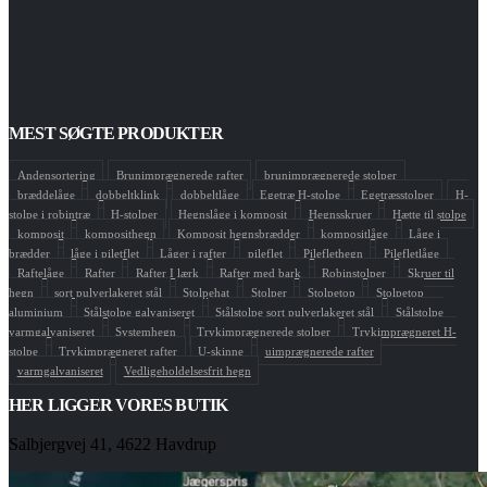
MEST SØGTE PRODUKTER
Andensortering
Brunimprægnerede rafter
brunimprægnerede stolper
bræddelåge
dobbeltklink
dobbeltlåge
Egetræ H-stolpe
Egetræsstolper
H-
stolpe i robintræ
H-stolper
Hegnslåge i komposit
Hegnsskruer
Hætte til stolpe
komposit
komposithegn
Komposit hegnsbrædder
kompositlåge
Låge i
brædder
låge i piletflet
Låger i rafter
pileflet
Pileflethegn
Pilefletlåge
Raftelåge
Rafter
Rafter I lærk
Rafter med bark
Robinstolper
Skruer til
hegn
sort pulverlakeret stål
Stolpehat
Stolper
Stolpetop
Stolpetop
aluminium
Stålstolpe galvaniseret
Stålstolpe sort pulverlakeret stål
Stålstolpe
varmgalvaniseret
Systemhegn
Trykimprægnerede stolper
Trykimprægneret H-
stolpe
Trykimprægneret rafter
U-skinne
uimprægnerede rafter
varmgalvaniseret
Vedligeholdelsesfrit hegn
HER LIGGER VORES BUTIK
Salbjergvej 41, 4622 Havdrup