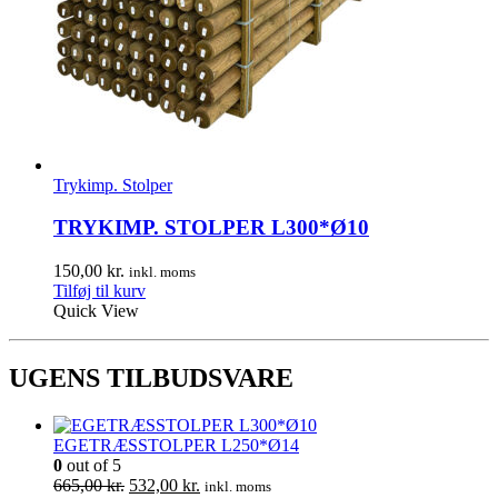
Trykimp. Stolper
TRYKIMP. STOLPER L300*Ø10
150,00
kr.
inkl. moms
Tilføj til kurv
Quick View
UGENS TILBUDSVARE
EGETRÆSSTOLPER L250*Ø14
0
out of 5
Den
Den
665,00
kr.
532,00
kr.
inkl. moms