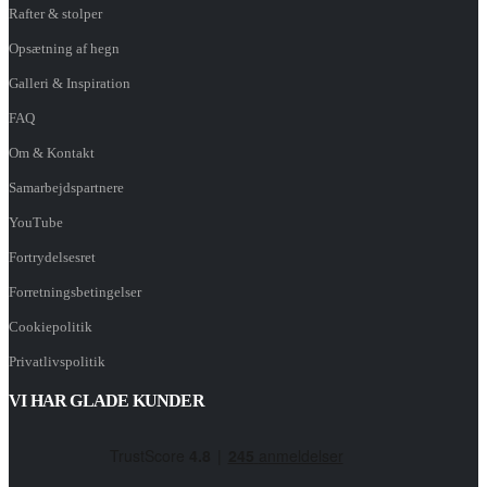
Rafter & stolper
Opsætning af hegn
Galleri & Inspiration
FAQ
Om & Kontakt
Samarbejdspartnere
YouTube
Fortrydelsesret
Forretningsbetingelser
Cookiepolitik
Privatlivspolitik
VI HAR GLADE KUNDER