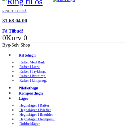
RING TIL OS PÅ
31 68 04 00
Få Tilbud!
0
Kurv
0
Byg-Selv Shop
Raftehegn
Rafter Med Bark
Rafter I Lærk
Rafter I Trykimp.
Rafter I Brunimp.
Rafter I Uimpræg.
Pileflethegn
Komposithegn
Låger
Hegnslåger I Rafter
Hegnslåger I Pileflet
Hegnslåger I Brædder
Hegnslåger I Komposit
Dobbeltlåger