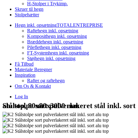
H-Stolper i Trykimp.
Skruer til hegn
Stolpehætter
Hegn inkl. opsætning
TOTALENTREPRISE
Raftehegn inkl. opsætning
Komposithegn inkl. opsætning
Bræddehegn inkl. opsætning
Pileflethegn inkl. opsætning
FT-Systemhegn inkl. opsætning
Støjhegn inkl. opsætning
Få Tilbud
Materiale Beregner
Inspiration
Rafter og raftehegn
Om Os & Kontakt
Log In
Stålstolpe sort pulverlakeret stål inkl. sort alu top, 80x80x3000 mm