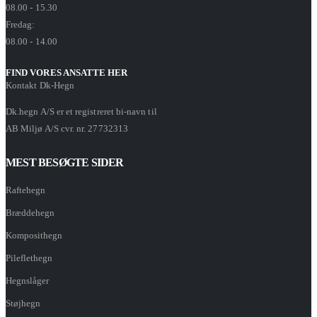
08.00 - 15.30
Fredag:
08.00 - 14.00
FIND VORES ANSATTE HER
Kontakt Dk-Hegn
Dk.hegn A/S er et registreret bi-navn til
AB Miljø A/S cvr. nr. 27732313
MEST BESØGTE SIDER
Raftehegn
Bræddehegn
Komposithegn
Pileflethegn
Hegnslåger
Støjhegn