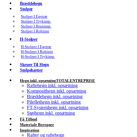
Bræddehegn
Stolper
Stolper I Egetræ
Stolper I Trykimp.
Stolper I Brunimp.
Stolper I Robinie
H-Stolper
H-Stolper I Egetræ
H-Stolper I Robinie
H-Stolper I Trykimp.
Skruer Til Hegn
Stolpehætter
Hegn inkl. opsætning
TOTALENTREPRISE
Raftehegn inkl. opsætning
Komposithegn inkl. opsætning
Bræddehegn inkl. opsætning
Pileflethegn inkl. opsætning
FT-Systemhegn inkl. opsætning
Støjhegn inkl. opsætning
Få Tilbud
Materiale Beregner
Inspiration
Rafter og raftehegn