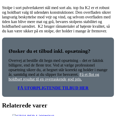
Stolpe i sort pulverlakeret stål med sort alu. top fra K2 er et robust
og holdbart valg til udendørs konstruktioner. Den overfladen sikrer
langvarig beskyttelse mod vejr og vind, og selvom overfladen med
tiden kan blive mere mat og grå, bevares stolpens stabilitet og
holdbarhed uændret. K2 bruger råmaterialer af højeste kvalitet, så
du kan være sikker på en stolpe, der holder i mange år fremover.
Ønsker du et tilbud inkl. opsætning?
Overvej at bestille dit hegn med opsætning – det er faktisk
billigere, end de fleste tror. Ved at vælge professionel
opsætning sikrer du, at hegnet står korrekt og holder i mange
år, samtidig med at du slipper for besværet.
Få et flot og
holdbart resultat til en overraskende god pris.
FÅ UFORPLIGTENDE TILBUD HER
Relaterede varer