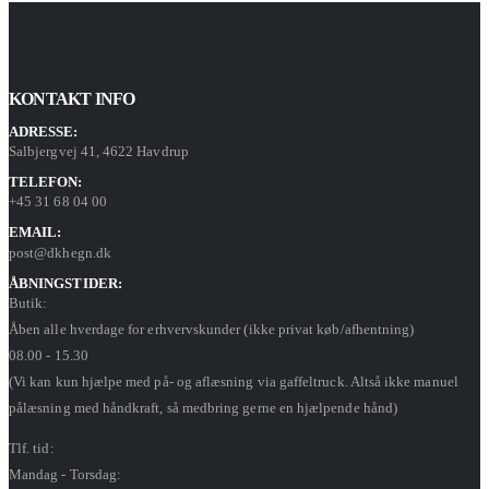
KONTAKT INFO
ADRESSE:
Salbjergvej 41, 4622 Havdrup
TELEFON:
+45 31 68 04 00
EMAIL:
post@dkhegn.dk
ÅBNINGSTIDER:
Butik:
Åben alle hverdage for erhvervskunder (ikke privat køb/afhentning)
08.00 - 15.30
(Vi kan kun hjælpe med på- og aflæsning via gaffeltruck. Altså ikke manuel
pålæsning med håndkraft, så medbring gerne en hjælpende hånd)
Tlf. tid:
Mandag - Torsdag: