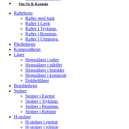
Om Os & Kontakt
Raftehegn
Rafter med bark
Rafter I Lærk
Rafter I Trykimp.
Rafter i Brunimp.
Rafter I Uimpræg.
Pileflethegn
Komposithegn
Låger
Hegnslåger i rafter
Hegnslåger i pileflet
Hegnslåger i brædder
Hegnslåger i komposit
Dobbeltlåger
Bræddehegn
Stolper
Stolper i Egetræ
Stolper i Trykimp.
Stolper i Brunimp.
Stolper i Robinie
H-stolper
H-stolper i egetræ
H-stolper i robinie