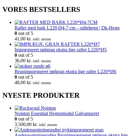
oprindelige
aktuelle
pris
pris
VORES BESTSELLERS
var:
er:
665,00 kr..
532,00 kr..
Rafter med bark L220 Ø4-7 cm – raftehegn | Dk-Hegn
0
out of 5
41,00
kr.
inkl. moms
Imprægneret rødgran ekstra lige rafter L220*Ø5
0
out of 5
36,00
kr.
inkl. moms
Brunimprægneret rødgran ekstra lige rafter L220*Ø6
0
out of 5
48,00
kr.
inkl. moms
NYESTE PRODUKTER
Noistop Essential Hegnsmodul Galvaniseret
0
out of 5
3.500,00
kr.
inkl. moms
Andensorteringsrafter Brunimprægneret rødgran ekstra lige