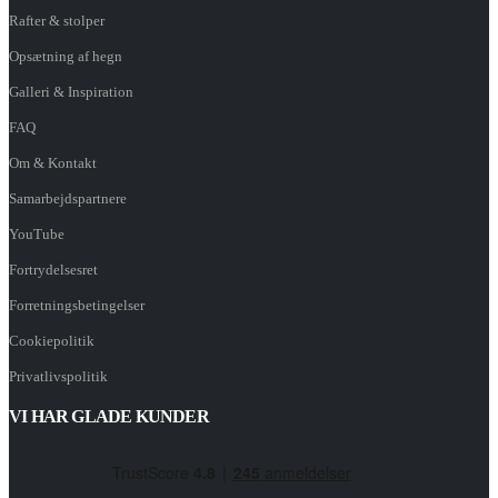
Rafter & stolper
Opsætning af hegn
Galleri & Inspiration
FAQ
Om & Kontakt
Samarbejdspartnere
YouTube
Fortrydelsesret
Forretningsbetingelser
Cookiepolitik
Privatlivspolitik
VI HAR GLADE KUNDER