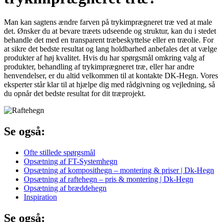
Man kan sagtens ændre farven på trykimprægneret træ ved at male
det. Ønsker du at bevare træets udseende og struktur, kan du i stedet
behandle det med en transparent træbeskyttelse eller en træolie. For
at sikre det bedste resultat og lang holdbarhed anbefales det at vælge
produkter af høj kvalitet. Hvis du har spørgsmål omkring valg af
produkter, behandling af trykimprægneret træ, eller har andre
henvendelser, er du altid velkommen til at kontakte DK-Hegn. Vores
eksperter står klar til at hjælpe dig med rådgivning og vejledning, så
du opnår det bedste resultat for dit træprojekt.
Se også:
Ofte stillede spørgsmål
Opsætning af FT-Systemhegn
Opsætning af komposithegn – montering & priser | Dk-Hegn
Opsætning af raftehegn – pris & montering | Dk-Hegn
Opsætning af bræddehegn
Inspiration
Se også: