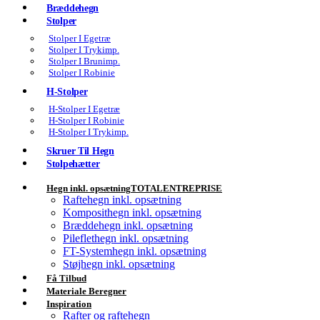
Bræddehegn
Stolper
Stolper I Egetræ
Stolper I Trykimp.
Stolper I Brunimp.
Stolper I Robinie
H-Stolper
H-Stolper I Egetræ
H-Stolper I Robinie
H-Stolper I Trykimp.
Skruer Til Hegn
Stolpehætter
Hegn inkl. opsætning
TOTALENTREPRISE
Raftehegn inkl. opsætning
Komposithegn inkl. opsætning
Bræddehegn inkl. opsætning
Pileflethegn inkl. opsætning
FT-Systemhegn inkl. opsætning
Støjhegn inkl. opsætning
Få Tilbud
Materiale Beregner
Inspiration
Rafter og raftehegn