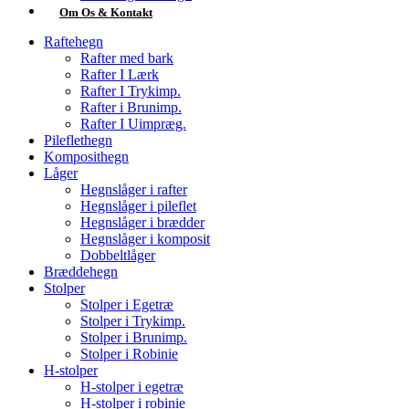
Om Os & Kontakt
Raftehegn
Rafter med bark
Rafter I Lærk
Rafter I Trykimp.
Rafter i Brunimp.
Rafter I Uimpræg.
Pileflethegn
Komposithegn
Låger
Hegnslåger i rafter
Hegnslåger i pileflet
Hegnslåger i brædder
Hegnslåger i komposit
Dobbeltlåger
Bræddehegn
Stolper
Stolper i Egetræ
Stolper i Trykimp.
Stolper i Brunimp.
Stolper i Robinie
H-stolper
H-stolper i egetræ
H-stolper i robinie