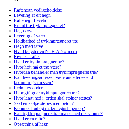
Raftehegn vedligeholdelse
Levering af dit hegn
Raftehegn Levetid
Er mit træ trykimprægneret?
Hegnsloven
Levering af varer
Holdbarhed af trykimprægneret træ
Hegn med farve
Hvad betyder en NTR-A Normen?
Revner i rafter
Hvad er trykimprægnering?
Hvor højt må et træ være?
Hvordan behandler man trykimprægneret træ?
Kan leveringsadressen være anderledes end
faktureringsadressen?
Ledningsskader
Hvor giftigt er trykimprægneret træ?
Hvor langt ned i jorden skal stolper sættes?
Skal en stolpe støbes med beton?
Kommer I ud og måler hegnslinjen op?
Kan trykimprægneret træ males med det samme?
Hvad er en rafte?
Opsætning af hegn