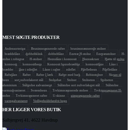
MEST SØGTE PRODUKTER
Andensortering
Brunimprægnerede rafter
brunimprægnerede stolper
bræddelåge
dobbeltklink
dobbeltlåge
Egetræ H-stolpe
Egetræsstolper
H-
stolpe i robintræ
H-stolper
Hegnslåge i komposit
Hegnsskruer
Hætte til stolpe
komposit
komposithegn
Komposit hegnsbrædder
kompositlåge
Låge i
brædder
låge i piletflet
Låger i rafter
pileflet
Pileflethegn
Pilefletlåge
Raftelåge
Rafter
Rafter I lærk
Rafter med bark
Robinstolper
Skruer til
hegn
sort pulverlakeret stål
Stolpehat
Stolper
Stolpetop
Stolpetop
aluminium
Stålstolpe galvaniseret
Stålstolpe sort pulverlakeret stål
Stålstolpe
varmgalvaniseret
Systemhegn
Trykimprægnerede stolper
Trykimprægneret H-
stolpe
Trykimprægneret rafter
U-skinne
uimprægnerede rafter
varmgalvaniseret
Vedligeholdelsesfrit hegn
HER LIGGER VORES BUTIK
Salbjergvej 41, 4622 Havdrup