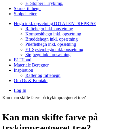
H-Stolper i Trykimp.
Skruer til hegn
Stolpehætter
Hegn inkl. opsætning
TOTALENTREPRISE
Raftehegn inkl. opsætning
Komposithegn inkl. opsætning
Bræddehegn inkl. opsætning
Pileflethegn inkl. opsætning
FT-Systemhegn inkl. opsætning
Støjhegn inkl. opsætning
Få Tilbud
Materiale Beregner
Inspiration
Rafter og raftehegn
Om Os & Kontakt
Log In
Kan man skifte farve på trykimprægneret træ?
Kan man skifte farve på
trykimprægneret træ?