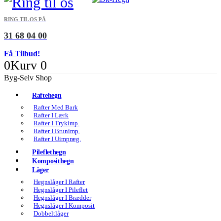
RING TIL OS PÅ
31 68 04 00
Få Tilbud!
0
Kurv
0
Byg-Selv Shop
Raftehegn
Rafter Med Bark
Rafter I Lærk
Rafter I Trykimp.
Rafter I Brunimp.
Rafter I Uimpræg.
Pileflethegn
Komposithegn
Låger
Hegnslåger I Rafter
Hegnslåger I Pileflet
Hegnslåger I Brædder
Hegnslåger I Komposit
Dobbeltlåger