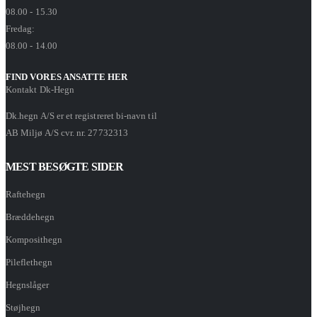
08.00 - 15.30
Fredag:
08.00 - 14.00
FIND VORES ANSATTE HER
Kontakt Dk-Hegn
Dk.hegn A/S er et registreret bi-navn til
AB Miljø A/S cvr. nr. 27732313
MEST BESØGTE SIDER
Raftehegn
Bræddehegn
Komposithegn
Pileflethegn
Hegnslåger
Støjhegn