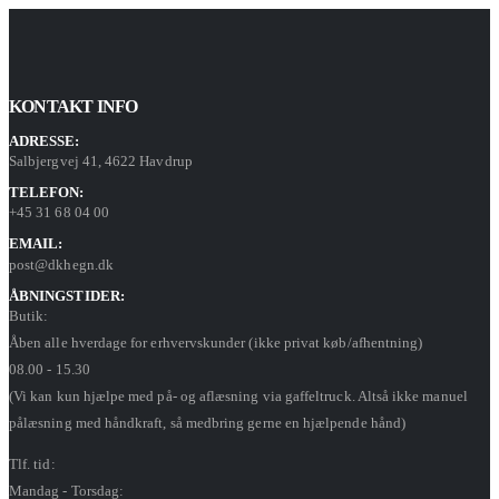
KONTAKT INFO
ADRESSE:
Salbjergvej 41, 4622 Havdrup
TELEFON:
+45 31 68 04 00
EMAIL:
post@dkhegn.dk
ÅBNINGSTIDER:
Butik:
Åben alle hverdage for erhvervskunder (ikke privat køb/afhentning)
08.00 - 15.30
(Vi kan kun hjælpe med på- og aflæsning via gaffeltruck. Altså ikke manuel
pålæsning med håndkraft, så medbring gerne en hjælpende hånd)
Tlf. tid:
Mandag - Torsdag: